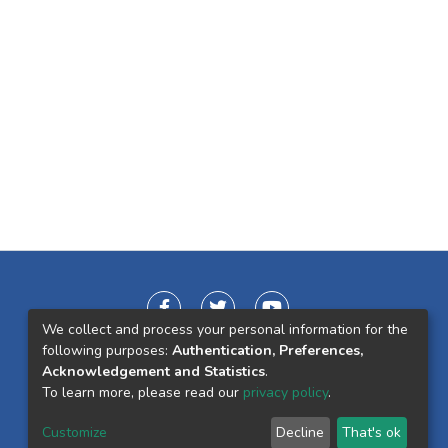
We collect and process your personal information for the
following purposes:
Authentication, Preferences,
Acknowledgement and Statistics
.
To learn more, please read our
privacy policy
.
Customize
Decline
That's ok