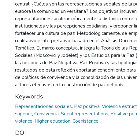
central: ¿Cuáles son las representaciones sociales de la pa
elabora la comunidad universitaria? Los objetivos incluyen 
representaciones, analizar críticamente la distancia entre 
institucionales y las percepciones cotidianas, y proponer l
fortalecer una cultura de paz. Metodológicamente, se em
cualitativo e interpretativo, basado en el Análisis Docum
Temático. El marco conceptual integra la Teoría de las R
Sociales (Moscovici y Jodelet) y los Estudios para la Paz 
las nociones de Paz Negativa, Paz Positiva y las tipología
resultados de esta reflexión aportarán conocimiento para 
de políticas de convivencia y la consolidación de las univ
actores efectivos en la construcción de paz del país.
Keywords
Representaciones sociales
,
Paz positiva
,
Violencia estruc
superior
,
Convivencia
,
Social representations
,
Positive pe
violence
,
Higher education
,
Coexistence
DOI