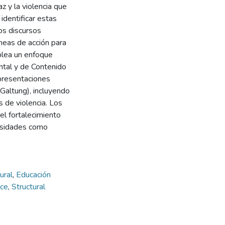
z y la violencia que
identificar estas
los discursos
íneas de acción para
plea un enfoque
ental y de Contenido
epresentaciones
(Galtung), incluyendo
s de violencia. Los
el fortalecimiento
ersidades como
tural
,
Educación
ace
,
Structural