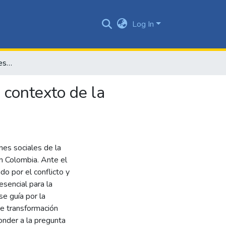
Log In
Representaciones sociales de la paz y la violencia en el contexto de la educación superior en Colombia
 contexto de la
nes sociales de la
en Colombia. Ante el
do por el conflicto y
esencial para la
se guía por la
de transformación
ponder a la pregunta