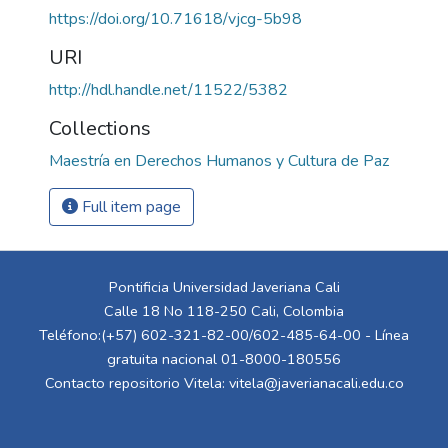
https://doi.org/10.71618/vjcg-5b98
URI
http://hdl.handle.net/11522/5382
Collections
Maestría en Derechos Humanos y Cultura de Paz
Full item page
Pontificia Universidad Javeriana Cali
Calle 18 No 118-250 Cali, Colombia
Teléfono:(+57) 602-321-82-00/602-485-64-00 - Línea
gratuita nacional 01-8000-180556
Contacto repositorio Vitela:
vitela@javerianacali.edu.co