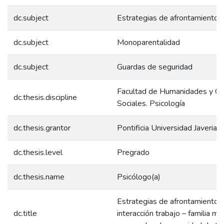
dc.subject
Estrategias de afrontamiento
dc.subject
Monoparentalidad
dc.subject
Guardas de seguridad
Facultad de Humanidades y Ci
dc.thesis.discipline
Sociales. Psicología
dc.thesis.grantor
Pontificia Universidad Javeriana
dc.thesis.level
Pregrado
dc.thesis.name
Psicólogo(a)
Estrategias de afrontamiento e
dc.title
interacción trabajo – familia m