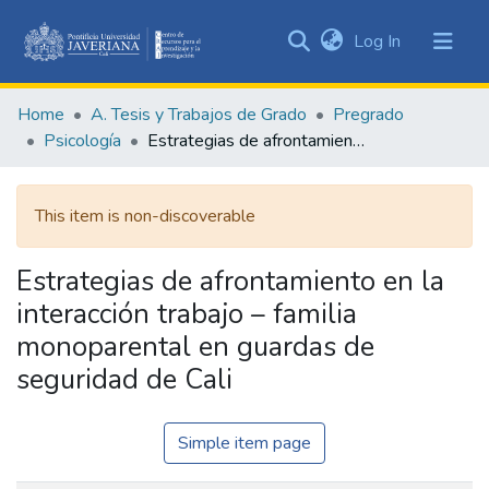
(current)
Log In
Communities
&
Home
A. Tesis y Trabajos de Grado
Pregrado
Collections
Psicología
Estrategias de afrontamiento en la interacción trabajo – familia monoparental en guardas de seguridad de Cali
All of DSpace
This item is non-discoverable
Statistics
Estrategias de afrontamiento en la
interacción trabajo – familia
monoparental en guardas de
seguridad de Cali
Simple item page