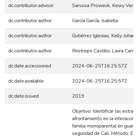
dc.contributor.advisor
Sarsosa Prowesk, Kewy Veru
dc.contributor.author
García García, Isabella
dc.contributor.author
Gutiérrez Iglesias, Kelly Johann
dc.contributor.author
Restrepo Castillo, Laura Camil
dc.date.accessioned
2024-06-25T16:25:57Z
dc.date.available
2024-06-25T16:25:57Z
dc.date.issued
2019
Objetivo: Identificar las estrat
afrontamiento en la interacción
familia monoparental en guard
seguridad de Cali. Método: El 