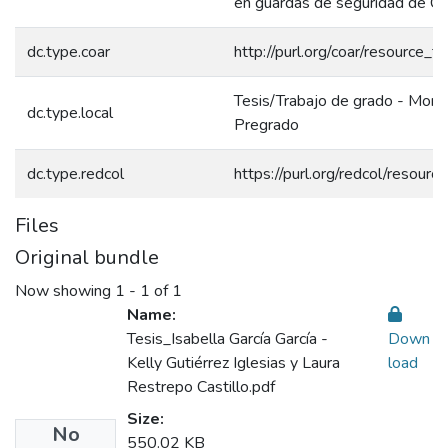
en guardas de seguridad de Cal
dc.type.coar
http://purl.org/coar/resource_t
Tesis/Trabajo de grado - Monog
dc.type.local
Pregrado
dc.type.redcol
https://purl.org/redcol/resour
Files
Original bundle
Now showing
1 - 1 of 1
Name:
Tesis_Isabella García García -
Down
Kelly Gutiérrez Iglesias y Laura
load
Restrepo Castillo.pdf
Size:
No
550.02 KB