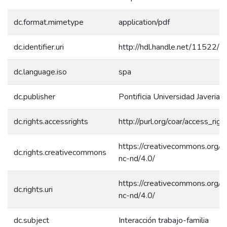
dc.format.mimetype
application/pdf
dc.identifier.uri
http://hdl.handle.net/11522/
dc.language.iso
spa
dc.publisher
Pontificia Universidad Javeriana
dc.rights.accessrights
http://purl.org/coar/access_rig
https://creativecommons.org/l
dc.rights.creativecommons
nc-nd/4.0/
https://creativecommons.org/l
dc.rights.uri
nc-nd/4.0/
dc.subject
Interacción trabajo-familia