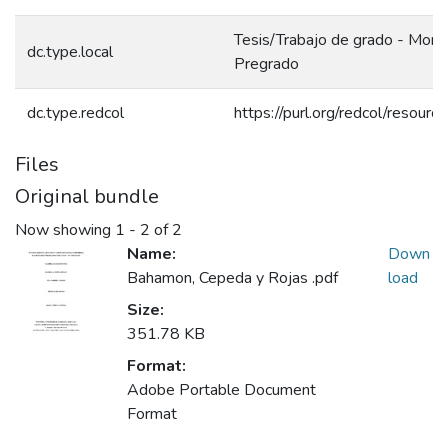
Tesis/Trabajo de grado - Monog
dc.type.local
Pregrado
dc.type.redcol
https://purl.org/redcol/resour
Files
Original bundle
Now showing
1 - 2 of 2
Name:
Down
Bahamon, Cepeda y Rojas .pdf
load
Size:
351.78 KB
Format:
Adobe Portable Document
Format