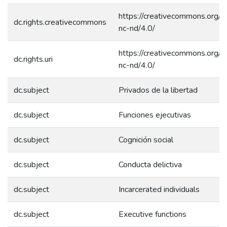
https://creativecommons.org/l
dc.rights.creativecommons
nc-nd/4.0/
https://creativecommons.org/l
dc.rights.uri
nc-nd/4.0/
dc.subject
Privados de la libertad
dc.subject
Funciones ejecutivas
dc.subject
Cognición social
dc.subject
Conducta delictiva
dc.subject
Incarcerated individuals
dc.subject
Executive functions