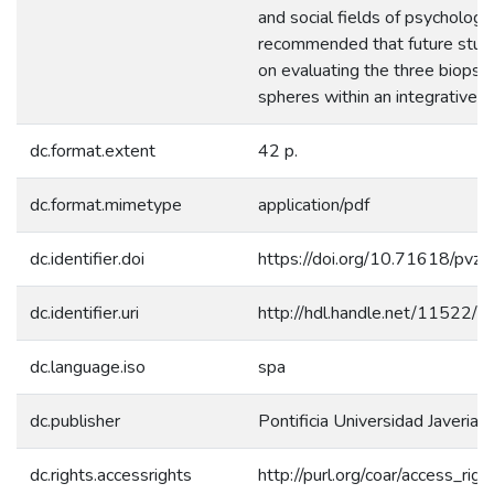
and social fields of psychology. 
recommended that future studi
on evaluating the three biopsy
spheres within an integrative a
dc.format.extent
42 p.
dc.format.mimetype
application/pdf
dc.identifier.doi
https://doi.org/10.71618/pvz
dc.identifier.uri
http://hdl.handle.net/11522/
dc.language.iso
spa
dc.publisher
Pontificia Universidad Javeriana
dc.rights.accessrights
http://purl.org/coar/access_rig