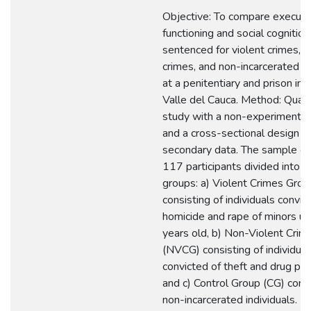
Objective: To compare executi
functioning and social cognitio
sentenced for violent crimes, n
crimes, and non-incarcerated in
at a penitentiary and prison in 
Valle del Cauca. Method: Quant
study with a non-experimental
and a cross-sectional design u
secondary data. The sample co
117 participants divided into t
groups: a) Violent Crimes Gro
consisting of individuals convic
homicide and rape of minors u
years old, b) Non-Violent Cri
(NVCG) consisting of individual
convicted of theft and drug po
and c) Control Group (CG) consi
non-incarcerated individuals. Re