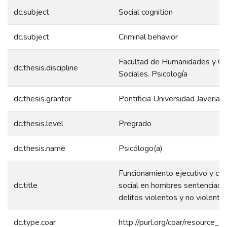
dc.subject
Social cognition
dc.subject
Criminal behavior
Facultad de Humanidades y Ci
dc.thesis.discipline
Sociales. Psicología
dc.thesis.grantor
Pontificia Universidad Javeriana
dc.thesis.level
Pregrado
dc.thesis.name
Psicólogo(a)
Funcionamiento ejecutivo y cog
dc.title
social en hombres sentenciado
delitos violentos y no violento
dc.type.coar
http://purl.org/coar/resource_t