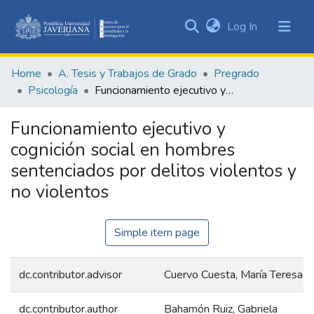
(current)
Log In
Communities
&
Home
A. Tesis y Trabajos de Grado
Pregrado
Collections
Psicología
Funcionamiento ejecutivo y cognición social en hombres sentenciados por delitos violentos y no violentos
All of DSpace
Funcionamiento ejecutivo y
Statistics
cognición social en hombres
sentenciados por delitos violentos y
no violentos
Simple item page
dc.contributor.advisor
Cuervo Cuesta, María Teresa
dc.contributor.author
Bahamón Ruiz, Gabriela