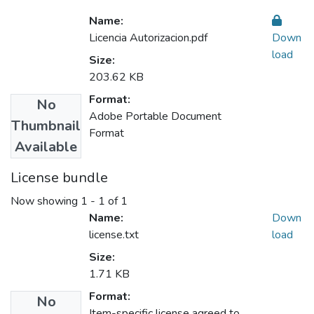
Name:
Licencia Autorizacion.pdf
Down
load
Size:
203.62 KB
Format:
No
Adobe Portable Document
Thumbnail
Format
Available
License bundle
Now showing
1 - 1 of 1
Name:
Down
license.txt
load
Size:
1.71 KB
Format:
No
Item-specific license agreed to