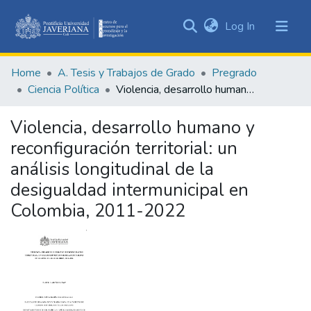
(current)
Log In
Communities
&
Home
A. Tesis y Trabajos de Grado
Pregrado
Collections
Ciencia Política
Violencia, desarrollo humano y reconfiguración territorial: un análisis longitudinal de la desigualdad intermunicipal en Colombia, 2011-2022
All of DSpace
Violencia, desarrollo humano y
Statistics
reconfiguración territorial: un
análisis longitudinal de la
desigualdad intermunicipal en
Colombia, 2011-2022