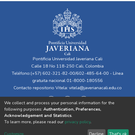
Pontificia Universidad Javeriana Cali
Calle 18 No 118-250 Cali, Colombia
Teléfono:(+57) 602-321-82-00/602-485-64-00 - Línea
gratuita nacional 01-8000-180556
Contacto repositorio Vitela:
vitela@javerianacali.edu.co
We collect and process your personal information for the
following purposes:
Authentication, Preferences,
Acknowledgement and Statistics
.
To learn more, please read our
privacy policy
.
Cookie
Privacy
End User
Send
Customize
Decline
That's ok