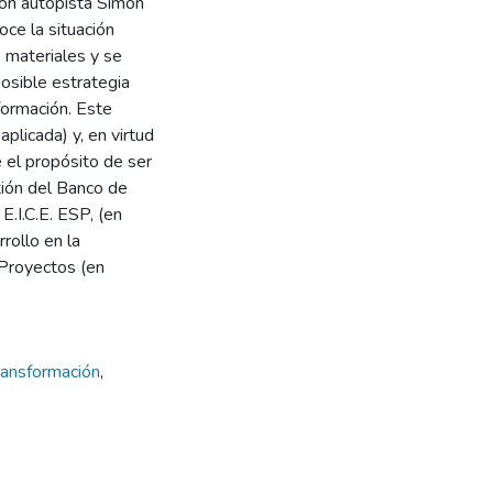
con autopista Simón
oce la situación
 materiales y se
posible estrategia
formación. Este
plicada) y, en virtud
e el propósito de ser
tión del Banco de
.I.C.E. ESP, (en
rollo en la
Proyectos (en
ransformación
,