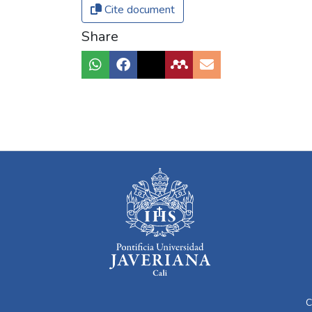
Cite document
Share
C