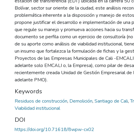
estación de transferencia (EDT) ubicada en la carrera 50 
Bolívar, sector sur oriente de la ciudad, este análisis recon
problemática inherente a la disposición y manejo de estos
propone justificar el desarrollo e implementación de una 
que regule su manejo y promueva acciones hacia su trans
documento se perfila como un ejercicio de consultoría (no a
de su aporte como análisis de viabilidad institucional, tien
un insumo que fortalezca la formulación de fichas y la ges
Proyectos de las Empresas Municipales de Cali -EMCALI E
adelante solo EMCALI o, la Empresa), como pilar de desar
recientemente creada Unidad de Gestión Empresarial de 
adelante PMO).
Keywords
Residuos de construcción
,
Demolición
,
Santiago de Cali
,
T
Viabilidad institucional
DOI
https://doi.org/10.71618/8wpw-cx02