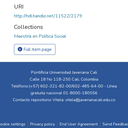
URI
http://hdl.handle.net/11522/2179
Collections
Maestría en Política Social
Full item page
Pontificia Universidad Javeriana Cali
Calle 18 No 118-250 Cali, Colombia
Teléfono:(+57) 602-321-82-00/602-485-64-00 - Línea
gratuita nacional 01-8000-180556
Contacto repositorio Vitela:
vitela@javerianacali.edu.co
ookie settings
Privacy policy
End User Agreement
Send Feedba