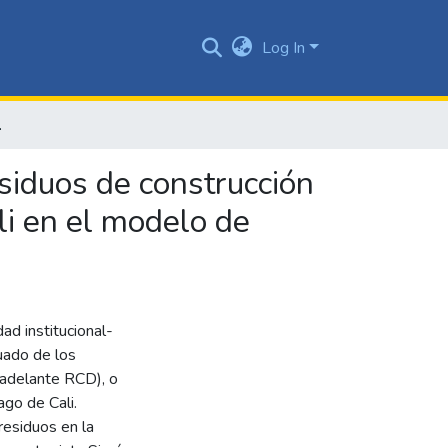
Log In
odelo de economía circular local
esiduos de construcción
li en el modelo de
ad institucional-
uado de los
adelante RCD), o
go de Cali.
residuos en la