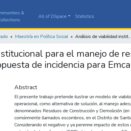
mmunities &
All of DSpace
Statistics
ollections
rado
Maestría en Política Social
Análisis de viabilidad institucional para el manejo de residuos de construcción y demolición (RCD): Propuesta de incidencia para Emcali en el m
institucional para el manejo de r
opuesta de incidencia para Emca
Abstract
El presente trabajo pretende ilustrar un modelo de viabilid
operacional, como alternativa de solución, al manejo adec
denominados Residuos de Construcción y Demolición (en 
comúnmente llamados escombros, en el Distrito de Santia
Considerando el negativo y ya perenne impacto de estos 