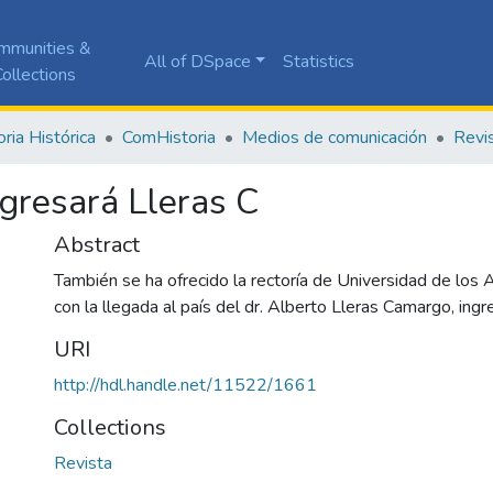
mmunities &
All of DSpace
Statistics
ollections
ia Histórica
ComHistoria
Medios de comunicación
Revi
gresará Lleras C
Abstract
También se ha ofrecido la rectoría de Universidad de los 
con la llegada al país del dr. Alberto Lleras Camargo, ingr
URI
http://hdl.handle.net/11522/1661
Collections
Revista