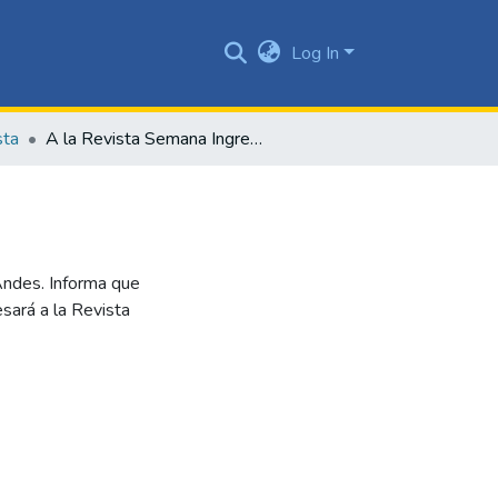
Log In
sta
A la Revista Semana Ingresará Lleras C
Andes. Informa que
esará a la Revista