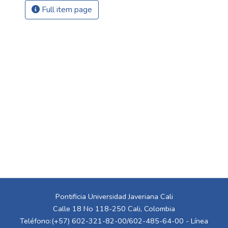
Full item page
Pontificia Universidad Javeriana Cali
Calle 18 No 118-250 Cali, Colombia
Teléfono:(+57) 602-321-82-00/602-485-64-00 - Línea