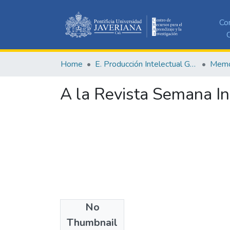
Co
C
Home
E. Producción Intelectual General
Memor
A la Revista Semana In
No
Date
Thumbnail
1954