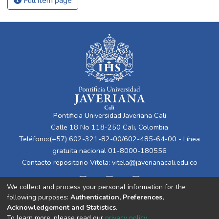
Full item page
Pontificia Universidad Javeriana Cali
Calle 18 No 118-250 Cali, Colombia
Teléfono:(+57) 602-321-82-00/602-485-64-00 - Línea
gratuita nacional 01-8000-180556
Contacto repositorio Vitela:
vitela@javerianacali.edu.co
We collect and process your personal information for the
following purposes:
Authentication, Preferences,
Acknowledgement and Statistics
.
To learn more, please read our
privacy policy
.