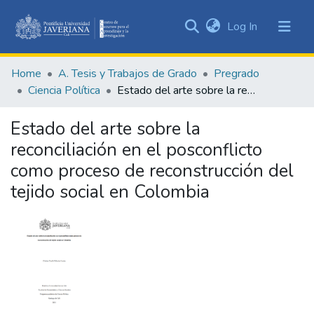
(current)
Log In
Communities
&
Home
A. Tesis y Trabajos de Grado
Pregrado
Collections
Ciencia Política
Estado del arte sobre la reconciliación en el posconflicto como proceso de reconstrucción del tejido social en Colombia
All of DSpace
Estado del arte sobre la
Statistics
reconciliación en el posconflicto
como proceso de reconstrucción del
tejido social en Colombia