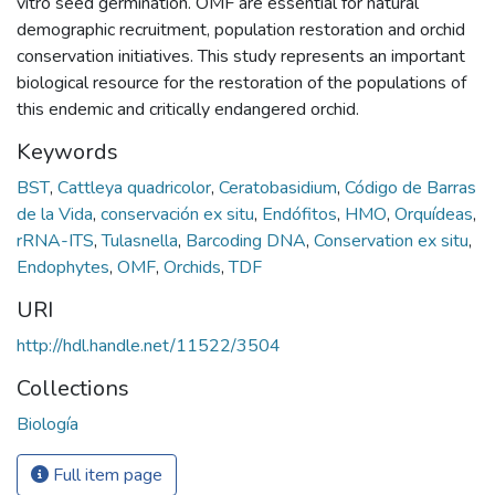
vitro seed germination. OMF are essential for natural
demographic recruitment, population restoration and orchid
conservation initiatives. This study represents an important
biological resource for the restoration of the populations of
this endemic and critically endangered orchid.
Keywords
BST
,
Cattleya quadricolor
,
Ceratobasidium
,
Código de Barras
de la Vida
,
conservación ex situ
,
Endófitos
,
HMO
,
Orquídeas
,
rRNA-ITS
,
Tulasnella
,
Barcoding DNA
,
Conservation ex situ
,
Endophytes
,
OMF
,
Orchids
,
TDF
URI
http://hdl.handle.net/11522/3504
Collections
Biología
Full item page