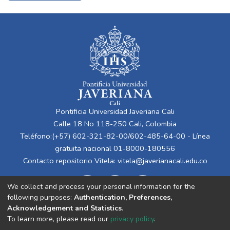
Pontificia Universidad Javeriana Cali
Calle 18 No 118-250 Cali, Colombia
Teléfono:(+57) 602-321-82-00/602-485-64-00 - Línea
gratuita nacional 01-8000-180556
Contacto repositorio Vitela:
vitela@javerianacali.edu.co
We collect and process your personal information for the
following purposes:
Authentication, Preferences,
Acknowledgement and Statistics
.
To learn more, please read our
privacy policy
.