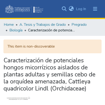
(current)
Log In
Communities
&
Home
A. Tesis y Trabajos de Grado
Pregrado
Collections
Biología
Caracterización de potenciales hongos micorrízicos aislados de plantas adultas y semillas cebo de la orquídea amenazada, Cattleya quadricolor Lindl (Orchidaceae)
All of DSpace
This item is non-discoverable
Statistics
Caracterización de potenciales
hongos micorrízicos aislados de
plantas adultas y semillas cebo de
la orquídea amenazada, Cattleya
quadricolor Lindl (Orchidaceae)