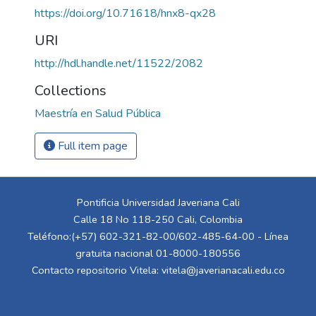
https://doi.org/10.71618/hnx8-qx28
URI
http://hdl.handle.net/11522/2082
Collections
Maestría en Salud Pública
Full item page
Pontificia Universidad Javeriana Cali
Calle 18 No 118-250 Cali, Colombia
Teléfono:(+57) 602-321-82-00/602-485-64-00 - Línea
gratuita nacional 01-8000-180556
Contacto repositorio Vitela:
vitela@javerianacali.edu.co