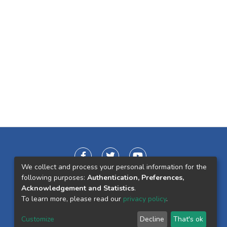
We collect and process your personal information for the
following purposes:
Authentication, Preferences,
Acknowledgement and Statistics
.
To learn more, please read our
privacy policy
.
Customize
Decline
That's ok