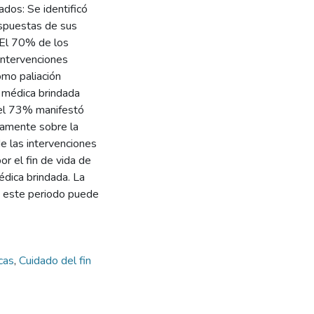
dos: Se identificó
espuestas de sus
 El 70% de los
intervenciones
omo paliación
n médica brindada
 el 73% manifestó
vamente sobre la
de las intervenciones
or el fin de vida de
édica brindada. La
te este periodo puede
icas
,
Cuidado del fin