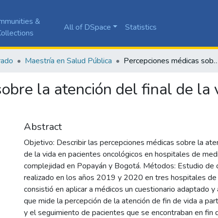
mmunities &
All of DSpace
Statistics
ollections
rado
Maestría en Salud Pública
Percepciones médicas sobre la atención del final de la vida en pacie
bre la atención del final de la 
Abstract
Objetivo: Describir las percepciones médicas sobre la aten
de la vida en pacientes oncológicos en hospitales de medi
complejidad en Popayán y Bogotá. Métodos: Estudio de c
realizado en los años 2019 y 2020 en tres hospitales d
consistió en aplicar a médicos un cuestionario adaptado y
que mide la percepción de la atención de fin de vida a parti
y el seguimiento de pacientes que se encontraban en fin 