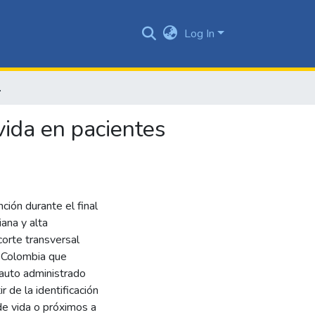
Log In
ntes oncológicos
vida en pacientes
ción durante el final
ana y alta
orte transversal
e Colombia que
 auto administrado
r de la identificación
de vida o próximos a