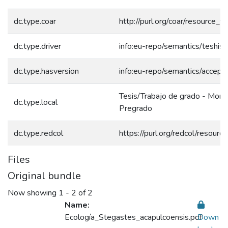
dc.type.coar
http://purl.org/coar/resource_
dc.type.driver
info:eu-repo/semantics/teshis
dc.type.hasversion
info:eu-repo/semantics/accept
Tesis/Trabajo de grado - Mono
dc.type.local
Pregrado
dc.type.redcol
https://purl.org/redcol/resour
Files
Original bundle
Now showing
1 - 2 of 2
Name:
Ecología_Stegastes_acapulcoensis.pdf
Down