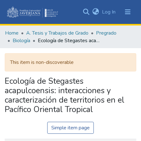
(current)
Log In
Communities
&
Home
A. Tesis y Trabajos de Grado
Pregrado
Collections
Biología
Ecología de Stegastes acapulcoensis: interacciones y caracterización de territorios en el Pacífico Oriental Tropical
All of DSpace
This item is non-discoverable
Statistics
Ecología de Stegastes
acapulcoensis: interacciones y
caracterización de territorios en el
Pacífico Oriental Tropical
Simple item page