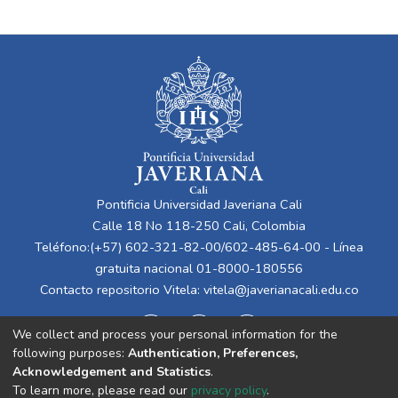
Pontificia Universidad Javeriana Cali
Calle 18 No 118-250 Cali, Colombia
Teléfono:(+57) 602-321-82-00/602-485-64-00 - Línea
gratuita nacional 01-8000-180556
Contacto repositorio Vitela:
vitela@javerianacali.edu.co
We collect and process your personal information for the
following purposes:
Authentication, Preferences,
Acknowledgement and Statistics
.
To learn more, please read our
privacy policy
.