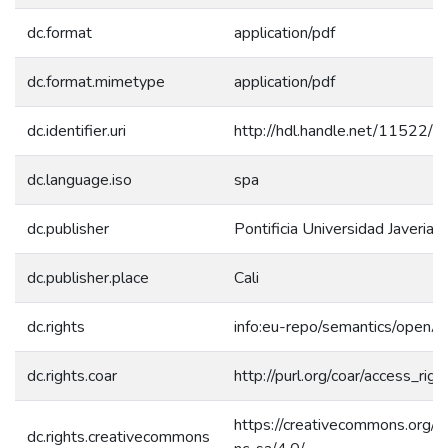
dc.format
application/pdf
dc.format.mimetype
application/pdf
dc.identifier.uri
http://hdl.handle.net/11522/
dc.language.iso
spa
dc.publisher
Pontificia Universidad Javeriana
dc.publisher.place
Cali
dc.rights
info:eu-repo/semantics/openA
dc.rights.coar
http://purl.org/coar/access_rig
https://creativecommons.org/l
dc.rights.creativecommons