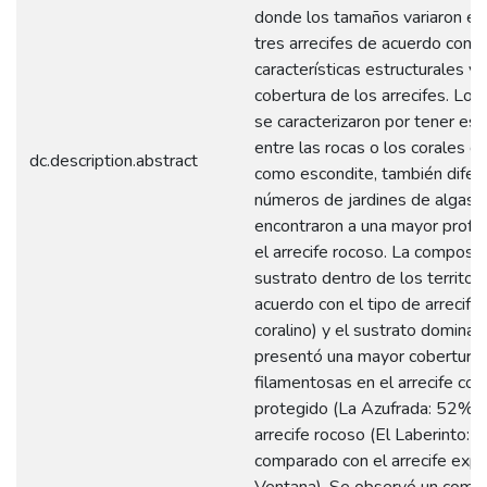
donde los tamaños variaron en
tres arrecifes de acuerdo con l
características estructurales y 
cobertura de los arrecifes. Los 
se caracterizaron por tener es
entre las rocas o los corales qu
dc.description.abstract
como escondite, también difer
números de jardines de algas 
encontraron a una mayor profu
el arrecife rocoso. La composic
sustrato dentro de los territori
acuerdo con el tipo de arrecife
coralino) y el sustrato dominan
presentó una mayor cobertura 
filamentosas en el arrecife cora
protegido (La Azufrada: 52%) 
arrecife rocoso (El Laberinto: 
comparado con el arrecife exp
Ventana). Se observó un comp