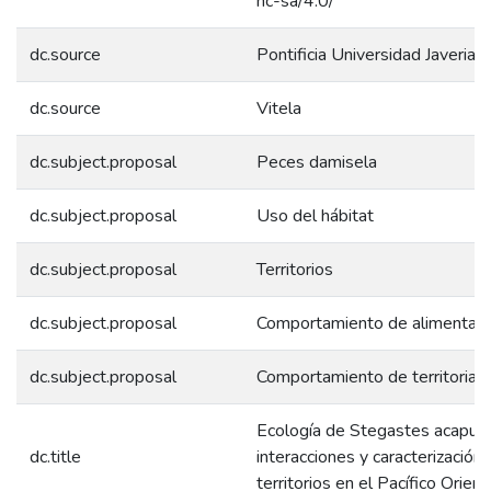
nc-sa/4.0/
dc.source
Pontificia Universidad Javeriana
dc.source
Vitela
dc.subject.proposal
Peces damisela
dc.subject.proposal
Uso del hábitat
dc.subject.proposal
Territorios
dc.subject.proposal
Comportamiento de alimentaci
dc.subject.proposal
Comportamiento de territoriali
Ecología de Stegastes acapulc
dc.title
interacciones y caracterización
territorios en el Pacífico Orient