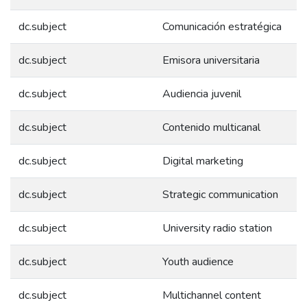
dc.subject
Comunicación estratégica
dc.subject
Emisora universitaria
dc.subject
Audiencia juvenil
dc.subject
Contenido multicanal
dc.subject
Digital marketing
dc.subject
Strategic communication
dc.subject
University radio station
dc.subject
Youth audience
dc.subject
Multichannel content