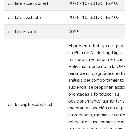
dc.date.accessioned
2025-10-30T20:46:40Z
dc.date.available
2025-10-30T20:46:40Z
dc.date.issued
2025
El presente trabajo de grado,
un Plan de Marketing Digital p
emisora universitaria Frecuenc
Bolivariana, adscrita a la UPB
partir de un diagnóstico estrat
análisis del comportamiento di
audiencia, se proponen accion
orientadas a fortalecer su
posicionamiento, aumentar su 
dc.description.abstract
mejorar la conexión con el púb
universitario, mediante conten
relevantes, una comunicación m
el uso eficiente de herramient