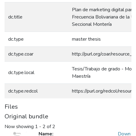
Plan de marketing digital para
dc.title
Frecuencia Bolivariana de la 
Seccional Montería
dc.type
master thesis
dc.type.coar
http://purl.org/coar/resource_
Tesis/Trabajo de grado - Mono
dc.type.local
Maestría
dc.type.redcol
https://purl.org/redcol/resou
Files
Original bundle
Now showing
1 - 2 of 2
Name:
Down