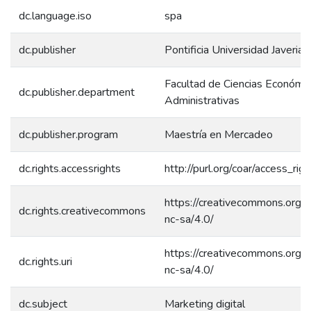
dc.language.iso
spa
dc.publisher
Pontificia Universidad Javerian
Facultad de Ciencias Económic
dc.publisher.department
Administrativas
dc.publisher.program
Maestría en Mercadeo
dc.rights.accessrights
http://purl.org/coar/access_rig
https://creativecommons.org/l
dc.rights.creativecommons
nc-sa/4.0/
https://creativecommons.org/l
dc.rights.uri
nc-sa/4.0/
dc.subject
Marketing digital