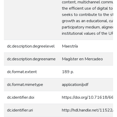
content, multichannel communi
the efficient use of digital tool
seeks to contribute to the stat
growth as an educational, cultu
participatory medium, aligned 
institutional values of the UPB
dc.description.degreelevel
Maestría
dc.description.degreename
Magíster en Mercadeo
dc.format.extent
189 p.
dc.format.mimetype
application/pdf
dc.identifier.doi
https://doi.org/10.71618/66
dc.identifier.uri
http://hdl.handle.net/11522/