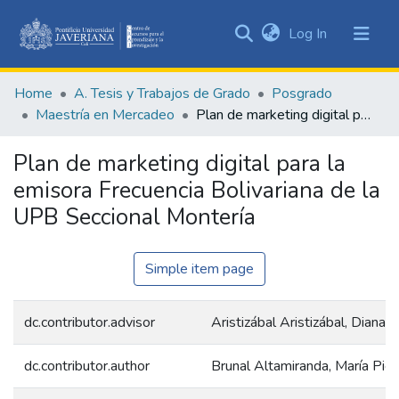
(current)
Log In
Communities
&
Home
A. Tesis y Trabajos de Grado
Posgrado
Collections
Maestría en Mercadeo
Plan de marketing digital para la emisora Frecuencia Bolivariana de la UPB Seccional Montería
All of DSpace
Plan de marketing digital para la
Statistics
emisora Frecuencia Bolivariana de la
UPB Seccional Montería
Simple item page
dc.contributor.advisor
Aristizábal Aristizábal, Diana 
dc.contributor.author
Brunal Altamiranda, María Pie