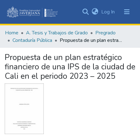
(current)
Log In
Communities
&
Home
A. Tesis y Trabajos de Grado
Pregrado
Collections
Contaduría Pública
Propuesta de un plan estratégico financiero de una IPS de la ciudad de Cali en el periodo 2023 – 2025
All of DSpace
Propuesta de un plan estratégico
Statistics
financiero de una IPS de la ciudad de
Cali en el periodo 2023 – 2025