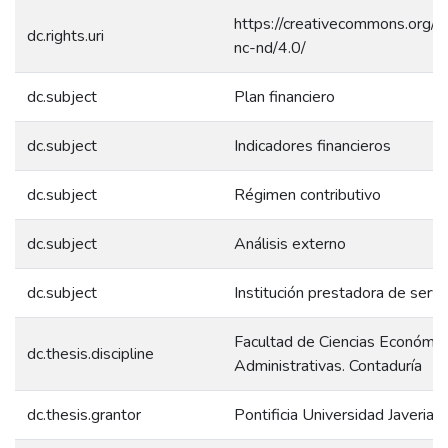
https://creativecommons.org/l
dc.rights.uri
nc-nd/4.0/
dc.subject
Plan financiero
dc.subject
Indicadores financieros
dc.subject
Régimen contributivo
dc.subject
Análisis externo
dc.subject
Institución prestadora de servi
Facultad de Ciencias Económic
dc.thesis.discipline
Administrativas. Contaduría
dc.thesis.grantor
Pontificia Universidad Javeriana