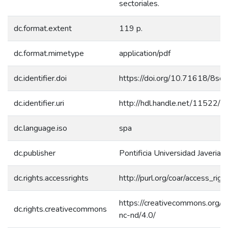
sectoriales.
dc.format.extent
119 p.
dc.format.mimetype
application/pdf
dc.identifier.doi
https://doi.org/10.71618/8sd
dc.identifier.uri
http://hdl.handle.net/11522/
dc.language.iso
spa
dc.publisher
Pontificia Universidad Javeriana
dc.rights.accessrights
http://purl.org/coar/access_rig
https://creativecommons.org/l
dc.rights.creativecommons
nc-nd/4.0/