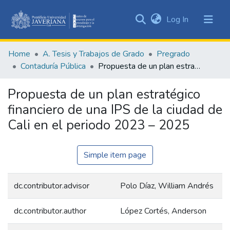
(current)
Log In
Communities
&
Home
A. Tesis y Trabajos de Grado
Pregrado
Collections
Contaduría Pública
Propuesta de un plan estratégico financiero de una IPS de la ciudad de Cali en el periodo 2023 – 2025
All of DSpace
Propuesta de un plan estratégico
Statistics
financiero de una IPS de la ciudad de
Cali en el periodo 2023 – 2025
Simple item page
dc.contributor.advisor
Polo Díaz, William Andrés
dc.contributor.author
López Cortés, Anderson