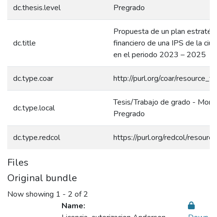
dc.thesis.level
Pregrado
Propuesta de un plan estratég
dc.title
financiero de una IPS de la ciu
en el periodo 2023 – 2025
dc.type.coar
http://purl.org/coar/resource_t
Tesis/Trabajo de grado - Monog
dc.type.local
Pregrado
dc.type.redcol
https://purl.org/redcol/resour
Files
Original bundle
Now showing
1 - 2 of 2
Name: