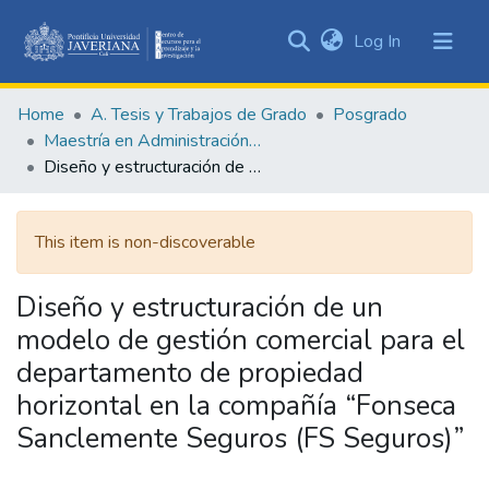
(current)
Log In
Communities
&
Home
A. Tesis y Trabajos de Grado
Posgrado
Collections
Maestría en Administración de Empresas
All of DSpace
Diseño y estructuración de un modelo de gestión comercial para el departamento de propiedad horizontal en la compañía “Fonseca Sanclemente Seguros (FS Seguros)”
Statistics
This item is non-discoverable
Diseño y estructuración de un
modelo de gestión comercial para el
departamento de propiedad
horizontal en la compañía “Fonseca
Sanclemente Seguros (FS Seguros)”