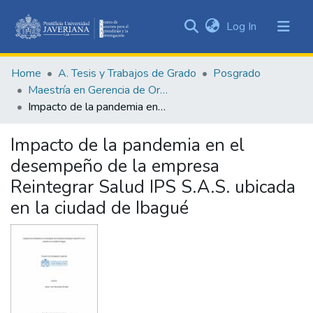
(current)
Log In
Communities
&
Home
A. Tesis y Trabajos de Grado
Posgrado
Collections
Maestría en Gerencia de Organizaciones de Salud
All of DSpace
Impacto de la pandemia en el desempeño de la empresa Reintegrar Salud IPS S.A.S. ubicada en la ciudad de Ibagué
Statistics
Impacto de la pandemia en el
desempeño de la empresa
Reintegrar Salud IPS S.A.S. ubicada
en la ciudad de Ibagué