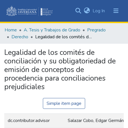
(current)
Log In
Communities
&
Home
A. Tesis y Trabajos de Grado
Pregrado
Collections
Derecho
Legalidad de los comités de conciliación y su obligatoriedad de emisión de conceptos de procedencia para conciliaciones prejudiciales
All of DSpace
Legalidad de los comités de
Statistics
conciliación y su obligatoriedad de
emisión de conceptos de
procedencia para conciliaciones
prejudiciales
Simple item page
dc.contributor.advisor
Salazar Cobo, Edgar Germán