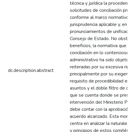
técnica y jurídica la procedenci
solicitudes de conciliación preju
conforme al marco normativo v
jurisprudencia aplicable y, en e
pronunciamientos de unificació
Consejo de Estado. No obstan
beneficios, la normativa que re
conciliación en lo contencioso
administrativo ha sido objeto d
reiteradas por su excesiva rigu
dc.description.abstract
principalmente por su exigenc
requisito de procedibilidad en
asuntos y el doble filtro de co
que se cuenta donde se prese
intervención del Ministerio Púb
debe contar con la aprobación j
acuerdo alcanzado. Esta monog
centra en analizar la naturaleza
y principios de estos comités,