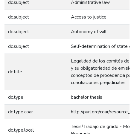
dc.subject
Administrative law
dc.subject
Access to justice
dc.subject
Autonomy of will
dc.subject
Self-determination of state en
Legalidad de los comités de co
y su obligatoriedad de emisió
dc.title
conceptos de procedencia par
conciliaciones prejudiciales
dc.type
bachelor thesis
dc.type.coar
http://purl.org/coar/resource_
Tesis/Trabajo de grado - Mono
dc.type.local
Pregrado