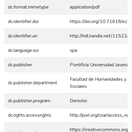
dc.format.mimetype
application/pdf
dc.identifier.doi
https://doi.org/10.71618/ez1
dc.identifier.uri
http://hdl.handle.net/11522/
dc.language.iso
spa
dc.publisher
Pontificia Universidad Javerian
Facultad de Humanidades y Ci
dc.publisher.department
Sociales
dc.publisher.program
Derecho
dc.rights.accessrights
http://purl.org/coar/access_rig
https://creativecommons.org/l