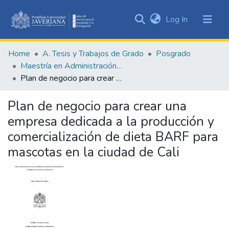
(current)
Log In
Communities
&
Home
A. Tesis y Trabajos de Grado
Posgrado
Collections
Maestría en Administración de Empresas
All of DSpace
Plan de negocio para crear una empresa dedicada a la producción y comercialización de dieta BARF para mascotas en la ciudad de Cali
Statistics
Plan de negocio para crear una
empresa dedicada a la producción y
comercialización de dieta BARF para
mascotas en la ciudad de Cali