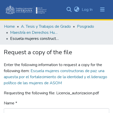
(current)
Log In
Communities
&
Home
A. Tesis y Trabajos de Grado
Posgrado
Collections
Maestría en Derechos Humanos y Cultura de Paz
All of DSpace
Escuela mujeres constructoras de paz: una apuesta por el fortalecimiento de la identidad y el liderazgo político de las mujeres de ASOM
Statistics
Request a copy of the file
Enter the following information to request a copy for the
following item:
Escuela mujeres constructoras de paz: una
apuesta por el fortalecimiento de la identidad y el liderazgo
político de las mujeres de ASOM
Requesting the following file: Licencia_autorizacion.pdf
Name *