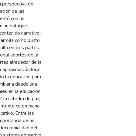
na perspectiva de
mación de las
ientó con un
on un enfoque
contenido narrativo-
esarrolla como punto
rolla en tres partes.
lobal aportes de la
rtes alrededor de la
a aproximación local
do la educación para
lombiana desde una
les en la educación
2 la catedra de paz;
 contexto colombiano
cativo. Entre las
importancia de un
 decolonialidad del
un sistema educativo