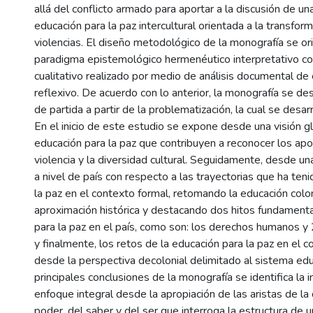
allá del conflicto armado para aportar a la discusión de u
educación para la paz intercultural orientada a la transfor
violencias. El diseño metodológico de la monografía se or
paradigma epistemológico hermenéutico interpretativo c
cualitativo realizado por medio de análisis documental de 
reflexivo. De acuerdo con lo anterior, la monografía se d
de partida a partir de la problematización, la cual se desar
En el inicio de este estudio se expone desde una visión g
educación para la paz que contribuyen a reconocer los apo
violencia y la diversidad cultural. Seguidamente, desde un
a nivel de país con respecto a las trayectorias que ha teni
la paz en el contexto formal, retomando la educación co
aproximación histórica y destacando dos hitos fundamenta
para la paz en el país, como son: los derechos humanos y 
y finalmente, los retos de la educación para la paz en el
desde la perspectiva decolonial delimitado al sistema edu
principales conclusiones de la monografía se identifica la 
enfoque integral desde la apropiación de las aristas de la
poder, del saber y del ser que interroga la estructura de 