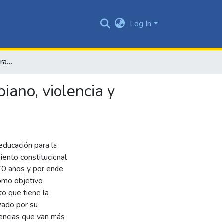
Log In
Retos de la educación para la paz en el contexto colombiano, violencia y diversidad cultural
iano, violencia y
educación para la
ento constitucional
 60 años y por ende
como objetivo
to que tiene la
zado por su
olencias que van más