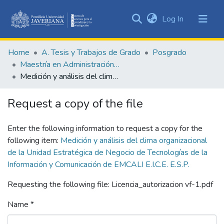
(current)
Log In
Communities
&
Home
A. Tesis y Trabajos de Grado
Posgrado
Collections
Maestría en Administración de Empresas
All of DSpace
Medición y análisis del clima organizacional de la Unidad Estratégica de Negocio de Tecnologías de la Información y Comunicación de EMCALI E.I.C.E. E.S.P.
Statistics
Request a copy of the file
Enter the following information to request a copy for the
following item:
Medición y análisis del clima organizacional
de la Unidad Estratégica de Negocio de Tecnologías de la
Información y Comunicación de EMCALI E.I.C.E. E.S.P.
Requesting the following file: Licencia_autorizacion vf-1.pdf
Name *