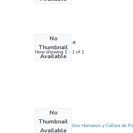
No
License bundle
Thumbnail
Now showing
1 - 1 of 1
Available
No
Collections
Thumbnail
Maestría en Derechos Humanos y Cultura de P
Available