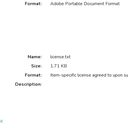
Format:
Adobe Portable Document Format
Name:
license.txt
Size:
1.71 KB
Format:
Item-specific license agreed to upon s
Description:
az