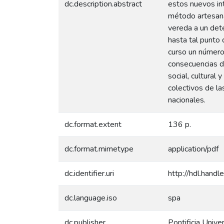
dc.description.abstract
estos nuevos int
método artesanal
vereda a un dete
hasta tal punto 
curso un número
consecuencias d
social, cultura
colectivos de l
nacionales.
dc.format.extent
136 p.
dc.format.mimetype
application/pdf
dc.identifier.uri
http://hdl.han
dc.language.iso
spa
dc.publisher
Pontificia Unive