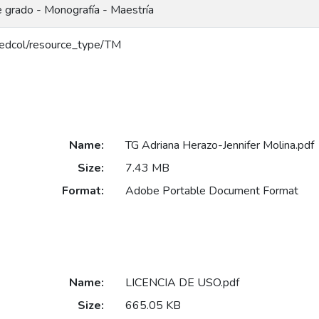
e grado - Monografía - Maestría
g/redcol/resource_type/TM
Name:
TG Adriana Herazo-Jennifer Molina.pdf
Size:
7.43 MB
Format:
Adobe Portable Document Format
Name:
LICENCIA DE USO.pdf
Size:
665.05 KB