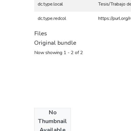
dc.type.local
Tesis/Trabajo d
dc.type.redcol
https://purl.or
Files
Original bundle
Now showing
1 - 2 of 2
No
Thumbnail
Available