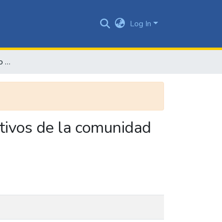
Log In
Impacto del extractivismo minero en los derechos colectivos de la comunidad negra de la vereda San Antonio- S/der de Quilichao
ctivos de la comunidad