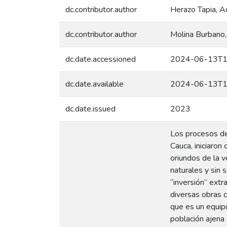
dc.contributor.author
Herazo Tapia, A
dc.contributor.author
Molina Burbano, 
dc.date.accessioned
2024-06-13T1
dc.date.available
2024-06-13T1
dc.date.issued
2023
Los procesos de
Cauca, iniciaron
oriundos de la v
naturales y sin 
“inversión” extr
diversas obras c
que es un equipo
población ajena 