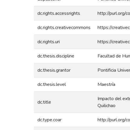
dc.rights.accessrights
http://purl.org/
dc.rights.creativecommons
https://creativ
dc.rights.uri
https://creativ
dc.thesis.discipline
Facultad de Hum
dc.thesis.grantor
Pontificia Unive
dc.thesis.level
Maestría
Impacto del ext
dc.title
Quilichao
dc.type.coar
http://purl.org/