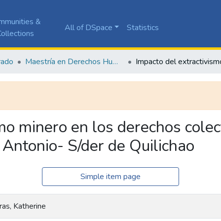
mmunities &
All of DSpace
Statistics
ollections
rado
Maestría en Derechos Humanos y Cultura de Paz
smo minero en los derechos cole
 Antonio- S/der de Quilichao
Simple item page
as, Katherine