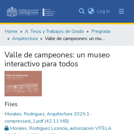
(current)
Log In
Communities
&
Home
A. Tesis y Trabajos de Grado
Pregrado
Collections
Arquitectura
Valle de campeones: un museo interactivo para todos
All of DSpace
Valle de campeones: un museo
Statistics
interactivo para todos
Files
Morales, Rodriguez, Arquitectura 2025.1-
compressed_1.pdf
(42.11 MB)
Morales, Rodriguez Licencia_autorizacion VITELA