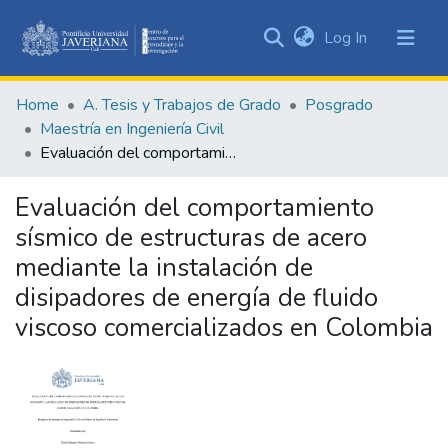
(current)
Log In
Communities
&
Home
A. Tesis y Trabajos de Grado
Posgrado
Collections
Maestría en Ingeniería Civil
All of DSpace
Evaluación del comportamiento sísmico de estructuras de acero mediante la instalación de disipadores de energía de fluido viscoso comercializados en Colombia
Statistics
Evaluación del comportamiento
sísmico de estructuras de acero
mediante la instalación de
disipadores de energía de fluido
viscoso comercializados en Colombia