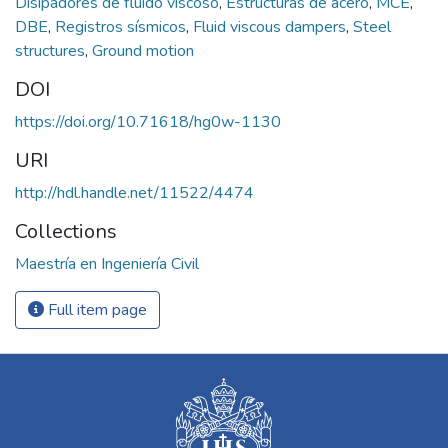
Disipadores de fluido viscoso
,
Estructuras de acero
,
MCE
,
DBE
,
Registros sísmicos
,
Fluid viscous dampers
,
Steel
structures
,
Ground motion
DOI
https://doi.org/10.71618/hg0w-1130
URI
http://hdl.handle.net/11522/4474
Collections
Maestría en Ingeniería Civil
Full item page