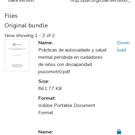
oaire.version
http://purl.org/coar/version/
Files
Original bundle
Now showing
1 - 2 of 2
Name:
Down
Prácticas de autocuidado y salud
load
mental percibida en cuidadores
de niños con discapacidad
psicomotríz.pdf
Size:
861.77 KB
Format:
Adobe Portable Document
Format
Name: