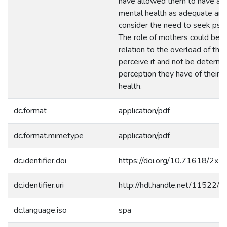
have allowed them to have a pe
mental health as adequate and
consider the need to seek psyc
The role of mothers could be c
relation to the overload of the
perceive it and not be determin
perception they have of their s
health.
dc.format
application/pdf
dc.format.mimetype
application/pdf
dc.identifier.doi
https://doi.org/10.71618/2x
dc.identifier.uri
http://hdl.handle.net/11522/
dc.language.iso
spa