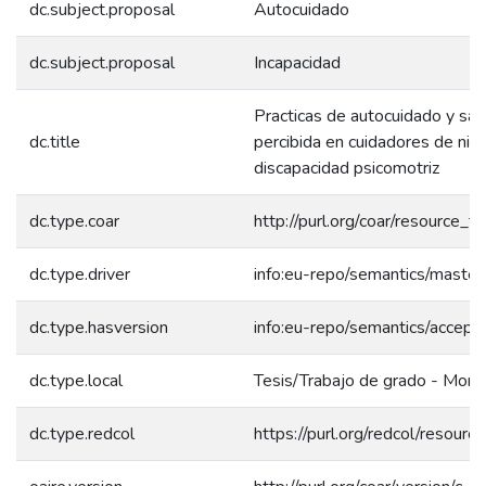
dc.subject.proposal
Autocuidado
dc.subject.proposal
Incapacidad
Practicas de autocuidado y sal
dc.title
percibida en cuidadores de niñ
discapacidad psicomotriz
dc.type.coar
http://purl.org/coar/resource_t
dc.type.driver
info:eu-repo/semantics/master
dc.type.hasversion
info:eu-repo/semantics/accept
dc.type.local
Tesis/Trabajo de grado - Monog
dc.type.redcol
https://purl.org/redcol/resour