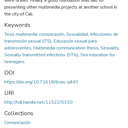
were drawn. Finally, a good foundation was laid for
presenting other multimedia projects at another school in
the city of Cali.
Keywords
Tesis multimedia comunicación
,
Sexualidad
,
Infecciones de
transmisión sexual (ITS)
,
Educación sexual para
adolescentes
,
Multimedia communication thesis
,
Sexuality
,
Sexually transmitted infections (STIs)
,
Sex education for
teenagers
DOI
https://doi.org/10.71618/6nas-q440
URI
http://hdl.handle.net/11522/5330
Collections
Comunicación