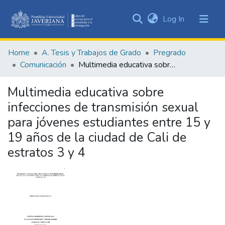
(current)
Log In
Communities
&
Home
A. Tesis y Trabajos de Grado
Pregrado
Collections
Comunicación
Multimedia educativa sobre infecciones de transmisión sexual para jóvenes estudiantes entre 15 y 19 años de la ciudad de Cali de estratos 3 y 4
All of DSpace
Multimedia educativa sobre
Statistics
infecciones de transmisión sexual
para jóvenes estudiantes entre 15 y
19 años de la ciudad de Cali de
estratos 3 y 4