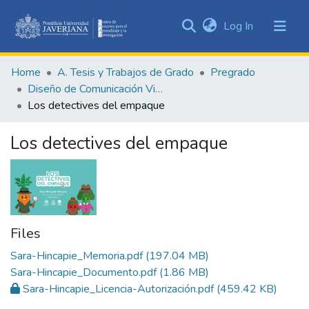
(current)
Log In
Communities
&
Home
A. Tesis y Trabajos de Grado
Pregrado
Collections
Diseño de Comunicación Visual
All of DSpace
Los detectives del empaque
Statistics
Los detectives del empaque
Files
Sara-Hincapie_Memoria.pdf
(197.04 MB)
Sara-Hincapie_Documento.pdf
(1.86 MB)
Sara-Hincapie_Licencia-Autorización.pdf
(459.42 KB)