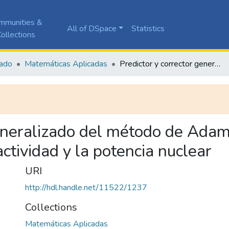
mmunities &
All of DSpace
Statistics
ollections
ado
Matemáticas Aplicadas
Predictor y corrector generalizado del método de Adams Bashforth Moulton para el cálculo de la reactividad y la potencia nuclear
generalizado del método de Ada
actividad y la potencia nuclear
URI
http://hdl.handle.net/11522/1237
Collections
Matemáticas Aplicadas