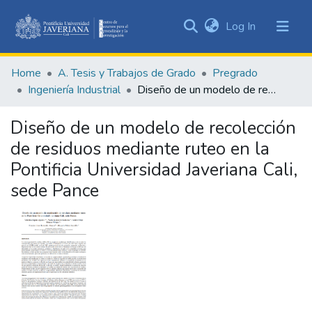
(current)
Log In
Communities
&
Home
A. Tesis y Trabajos de Grado
Pregrado
Collections
Ingeniería Industrial
Diseño de un modelo de recolección de residuos mediante ruteo en la Pontificia Universidad Javeriana Cali, sede Pance
All of DSpace
Diseño de un modelo de recolección
Statistics
de residuos mediante ruteo en la
Pontificia Universidad Javeriana Cali,
sede Pance