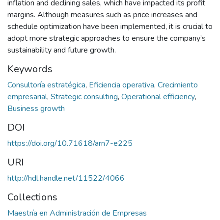
inflation and declining sales, which have impacted its profit
margins. Although measures such as price increases and
schedule optimization have been implemented, it is crucial to
adopt more strategic approaches to ensure the company’s
sustainability and future growth.
Keywords
Consultoría estratégica
,
Eficiencia operativa
,
Crecimiento
empresarial
,
Strategic consulting
,
Operational efficiency
,
Business growth
DOI
https://doi.org/10.71618/arn7-e225
URI
http://hdl.handle.net/11522/4066
Collections
Maestría en Administración de Empresas