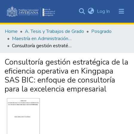
(current)
Log In
Communities
&
Home
A. Tesis y Trabajos de Grado
Posgrado
Collections
Maestría en Administración de Empresas
All of DSpace
Consultoría gestión estratégica de la eficiencia operativa en Kingpapa SAS BIC: enfoque de consultoría para la excelencia empresarial
Statistics
Consultoría gestión estratégica de la
eficiencia operativa en Kingpapa
SAS BIC: enfoque de consultoría
para la excelencia empresarial