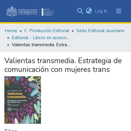
(current)
Log In
Communities
&
Home
C. Producción Editorial
Sello Editorial Javeriano
Collections
Editorial - Libros en acceso abierto
All of DSpace
Valientas transmedia. Estrategia de comunicación con mujeres trans
Statistics
Valientas transmedia. Estrategia de
comunicación con mujeres trans