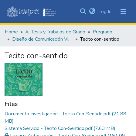
(current)
Log In
Communities
&
Home
A. Tesis y Trabajos de Grado
Pregrado
Collections
Diseño de Comunicación Visual
Tecito con-sentido
All of DSpace
Tecito con-sentido
Statistics
Files
Documento Investigación - Tecito Con-Sentido.pdf
(21.88
MB)
Sistema Servicio - Tecito Con-Sentido.pdf
(7.63 MB)
Licencia Autorización - Tecito Con-Sentido.pdf
(191.08