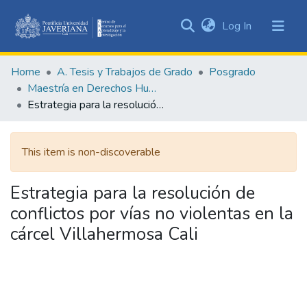
(current)
Log In
Communities
&
Home
A. Tesis y Trabajos de Grado
Posgrado
Collections
Maestría en Derechos Humanos y Cultura de Paz
All of DSpace
Estrategia para la resolución de conflictos por vías no violentas en la cárcel Villahermosa Cali
Statistics
This item is non-discoverable
Estrategia para la resolución de
conflictos por vías no violentas en la
cárcel Villahermosa Cali