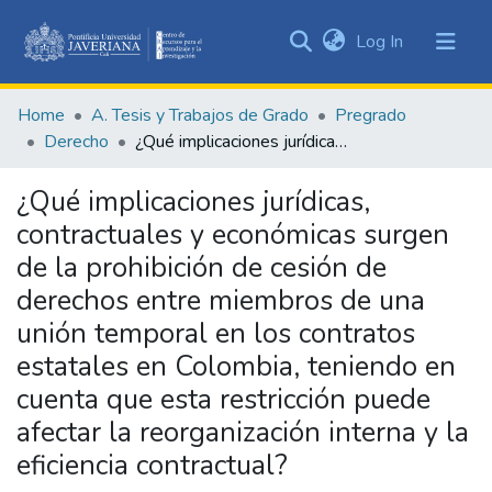
(current)
Log In
Communities
&
Home
A. Tesis y Trabajos de Grado
Pregrado
Collections
Derecho
¿Qué implicaciones jurídicas, contractuales y económicas surgen de la prohibición de cesión de derechos entre miembros de una unión temporal en los contratos estatales en Colombia, teniendo en cuenta que esta restricción puede afectar la reorganización interna y la eficiencia contractual?
All of DSpace
¿Qué implicaciones jurídicas,
Statistics
contractuales y económicas surgen
de la prohibición de cesión de
derechos entre miembros de una
unión temporal en los contratos
estatales en Colombia, teniendo en
cuenta que esta restricción puede
afectar la reorganización interna y la
eficiencia contractual?