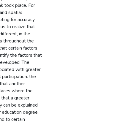
ak took place. For
 and spatial
ting for accuracy
us to realize that
fferent, in the
ors throughout the
hat certain factors
entify the factors that
 developed. The
sociated with greater
 participation: the
that another
places where the
 that a greater
ty can be explained
r education degree.
nd to certain
.