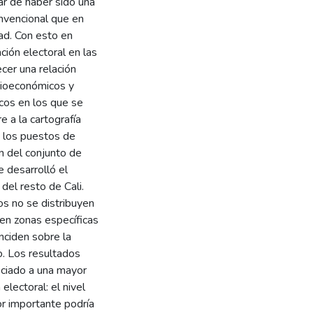
sar de haber sido una
onvencional que en
dad. Con esto en
ción electoral en las
cer una relación
ocioeconómicos y
cos en los que se
re a la cartografía
 y los puestos de
ón del conjunto de
e desarrolló el
del resto de Cali.
os no se distribuyen
 en zonas específicas
inciden sobre la
o. Los resultados
ociado a una mayor
electoral: el nivel
or importante podría