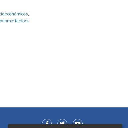
ocioeconómicos
,
onomic factors