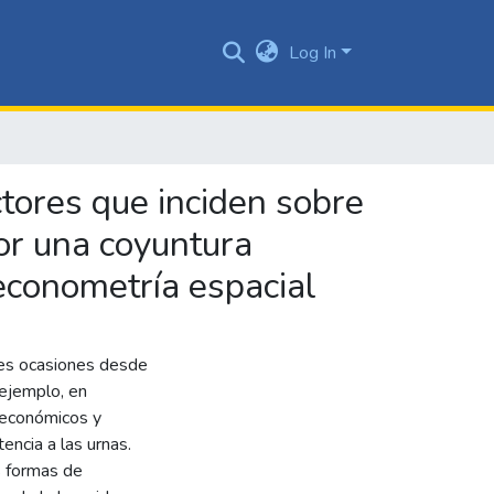
Log In
actores que inciden sobre
or una coyuntura
 econometría espacial
les ocasiones desde
 ejemplo, en
oeconómicos y
ncia a las urnas.
s formas de