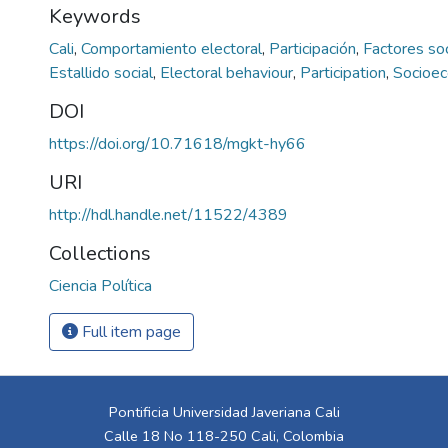
Keywords
Cali
,
Comportamiento electoral
,
Participación
,
Factores s
Estallido social
,
Electoral behaviour
,
Participation
,
Socioec
DOI
https://doi.org/10.71618/mgkt-hy66
URI
http://hdl.handle.net/11522/4389
Collections
Ciencia Política
Full item page
Pontificia Universidad Javeriana Cali
Calle 18 No 118-250 Cali, Colombia