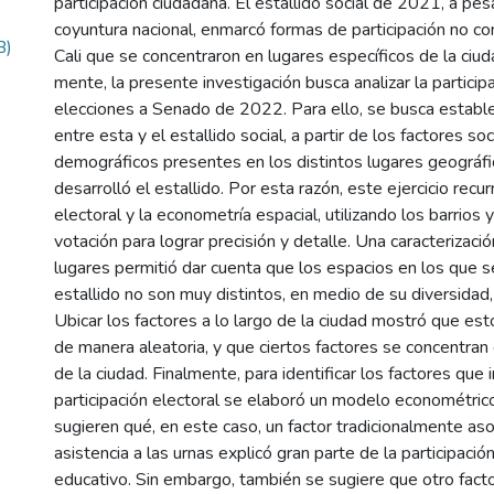
participación ciudadana. El estallido social de 2021, a pe
coyuntura nacional, enmarcó formas de participación no c
B)
Cali que se concentraron en lugares específicos de la ciu
mente, la presente investigación busca analizar la participa
elecciones a Senado de 2022. Para ello, se busca estable
entre esta y el estallido social, a partir de los factores s
demográficos presentes en los distintos lugares geográfi
desarrolló el estallido. Por esta razón, este ejercicio recur
electoral y la econometría espacial, utilizando los barrios
votación para lograr precisión y detalle. Una caracterizaci
lugares permitió dar cuenta que los espacios en los que s
estallido no son muy distintos, en medio de su diversidad, 
Ubicar los factores a lo largo de la ciudad mostró que est
de manera aleatoria, y que ciertos factores se concentran
de la ciudad. Finalmente, para identificar los factores que 
participación electoral se elaboró un modelo econométric
sugieren qué, en este caso, un factor tradicionalmente as
asistencia a las urnas explicó gran parte de la participación 
educativo. Sin embargo, también se sugiere que otro fact