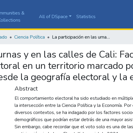
mmunities &
All of DSpace
Statistics
ollections
ado
Ciencia Política
La participación en las urnas y en las calles de Cali: Factores que inciden sobre el comportamiento electoral en un territorio marcado por una coyuntura nacional. Una mirada desde la geografía electoral y la econometría espacial
urnas y en las calles de Cali: F
toral en un territorio marcado p
sde la geografía electoral y la
Abstract
El comportamiento electoral ha sido estudiado en múltip
la intersección entre la Ciencia Política y la Economía. Por
diversos contextos, se ha indagado por los factores soci
demográficos que podrían estar detrás de una mayor asiste
Sin embargo, cabe recordar que el voto solo es una de la