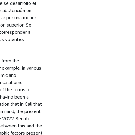
e se desarrolló el
r abstención en
icar por una menor
ión superior. Se
corresponder a
los votantes.
s from the
 example, in various
omic and
nce at urns.
of the forms of
e having been a
tion that in Cali that
 in mind, the present
the 2022 Senate
 between this and the
phic factors present