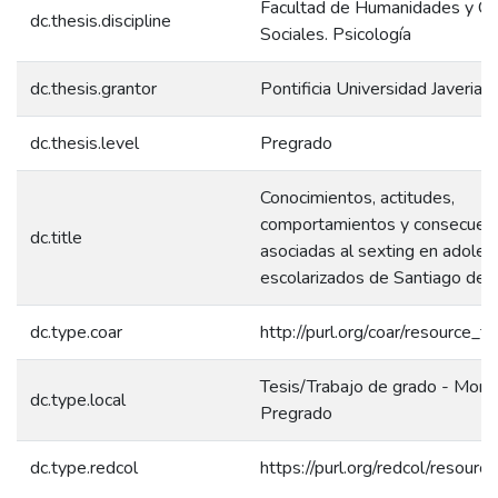
Facultad de Humanidades y Ci
dc.thesis.discipline
Sociales. Psicología
dc.thesis.grantor
Pontificia Universidad Javeriana
dc.thesis.level
Pregrado
Conocimientos, actitudes,
comportamientos y consecuen
dc.title
asociadas al sexting en adole
escolarizados de Santiago de C
dc.type.coar
http://purl.org/coar/resource_t
Tesis/Trabajo de grado - Monog
dc.type.local
Pregrado
dc.type.redcol
https://purl.org/redcol/resour