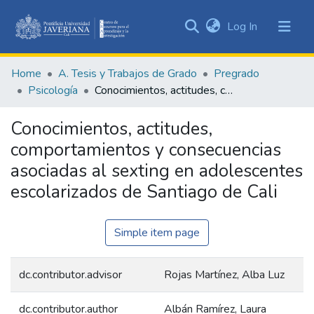
(current)
Log In
Communities
&
Home
A. Tesis y Trabajos de Grado
Pregrado
Collections
Psicología
Conocimientos, actitudes, comportamientos y consecuencias asociadas al sexting en adolescentes escolarizados de Santiago de Cali
All of DSpace
Conocimientos, actitudes,
Statistics
comportamientos y consecuencias
asociadas al sexting en adolescentes
escolarizados de Santiago de Cali
Simple item page
dc.contributor.advisor
Rojas Martínez, Alba Luz
dc.contributor.author
Albán Ramírez, Laura