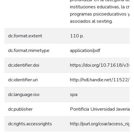
instituciones educativas, la cre
programas psicoeducativos y p
asociados al sexting.
dc.format.extent
110 p.
dc.format.mimetype
application/pdf
dc.identifier.doi
https://doi.org/10.71618/v3
dc.identifier.uri
http://hdl.handle.net/11522/
dc.language.iso
spa
dc.publisher
Pontificia Universidad Javeriana
dc.rights.accessrights
http://purl.org/coar/access_rig