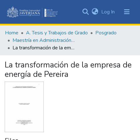
(current)
Log In
Communities
&
Home
A. Tesis y Trabajos de Grado
Posgrado
Collections
Maestría en Administración de Empresas
All of DSpace
La transformación de la empresa de energía de Pereira
Statistics
La transformación de la empresa de
energía de Pereira