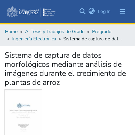
(current)
Log In
Communities
&
Home
A. Tesis y Trabajos de Grado
Pregrado
Collections
Ingeniería Electrónica
Sistema de captura de datos morfológicos mediante análisis de imágenes durante el crecimiento de plantas de arroz
All of DSpace
Sistema de captura de datos
Statistics
morfológicos mediante análisis de
imágenes durante el crecimiento de
plantas de arroz