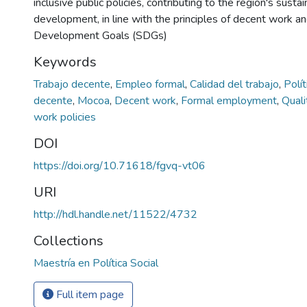
inclusive public policies, contributing to the region's sust
development, in line with the principles of decent work a
Development Goals (SDGs)
Keywords
Trabajo decente
,
Empleo formal
,
Calidad del trabajo
,
Polít
decente
,
Mocoa
,
Decent work
,
Formal employment
,
Quali
work policies
DOI
https://doi.org/10.71618/fgvq-vt06
URI
http://hdl.handle.net/11522/4732
Collections
Maestría en Política Social
Full item page