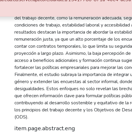
investigación tiene como objetivo principal diseñar y aplic
piloto para evaluar la percepción de los trabajadores sob
del trabajo decente, como la remuneración adecuada, segu
condiciones de trabajo, estabilidad laboral y accesibilidad 
resultados destacan la importancia de abordar la estabilid
remuneración justa, ya que un alto porcentaje de los enc
contar con contratos temporales, lo que limita su segurid
proyección a largo plazo. Asimismo, la baja percepción de
acceso a beneficios adicionales y formación continua sugi
fortalecer las políticas empresariales para mejorar las con
Finalmente, el estudio subraya la importancia de integrar
género y extender las encuestas al sector informal, dond
desigualdades. Estos enfoques no solo revelan las brecha
que ofrecen información clave para formular políticas públic
contribuyendo al desarrollo sostenible y equitativo de la r
los principios del trabajo decente y los Objetivos de Des
(ODS).
item.page.abstract.eng