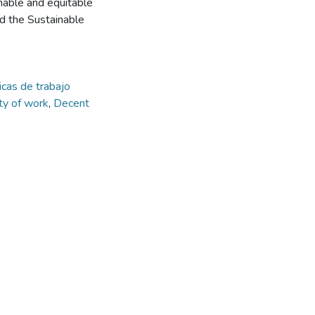
ainable and equitable
nd the Sustainable
icas de trabajo
ty of work
,
Decent