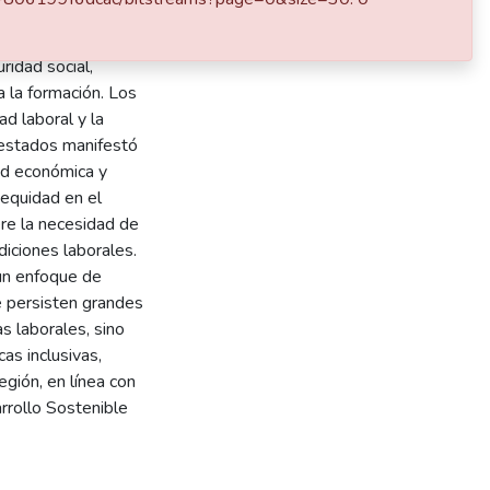
ar un instrumento
re las dimensiones
ridad social,
a la formación. Los
ad laboral y la
uestados manifestó
ad económica y
 equidad en el
ere la necesidad de
diciones laborales.
 un enfoque de
e persisten grandes
s laborales, sino
as inclusivas,
egión, en línea con
arrollo Sostenible