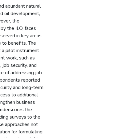
nd abundant natural
and oil development,
wever, the
by the ILO, faces
bserved in key areas
s to benefits. The
 a pilot instrument
nt work, such as
 job security, and
nce of addressing job
espondents reported
ecurity and long-term
cess to additional
rengthen business
 underscores the
ding surveys to the
hese approaches not
tion for formulating