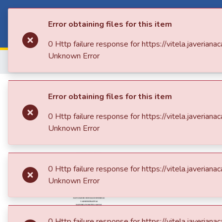
Co
Error obtaining files for this item
C
0 Http failure response for https://vitela.jave
Unknown Error
Home
A. Tesis y Trabajos de Grado
Posg
Calidad del empleo en 
Error obtaining files for this item
principios de la OIT
0 Http failure response for https://vitela.jave
Unknown Error
0 Http failure response for https://vitela.jave
Unknown Error
0 Http failure response for https://vitela.jave