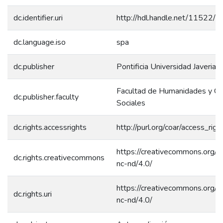
dc.identifier.uri
http://hdl.handle.net/11522/
dc.language.iso
spa
dc.publisher
Pontificia Universidad Javeriana
Facultad de Humanidades y Ci
dc.publisher.faculty
Sociales
dc.rights.accessrights
http://purl.org/coar/access_rig
https://creativecommons.org/l
dc.rights.creativecommons
nc-nd/4.0/
https://creativecommons.org/l
dc.rights.uri
nc-nd/4.0/