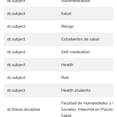
dc.subject
Automedicación
dc.subject
Salud
dc.subject
Riesgo
dc.subject
Estudiantes de salud
dc.subject
Self-medication
dc.subject
Health
dc.subject
Risk
dc.subject
Health students
Facultad de Humanidades y Ci
dc.thesis.discipline
Sociales. Maestría en Psicologí
Salud