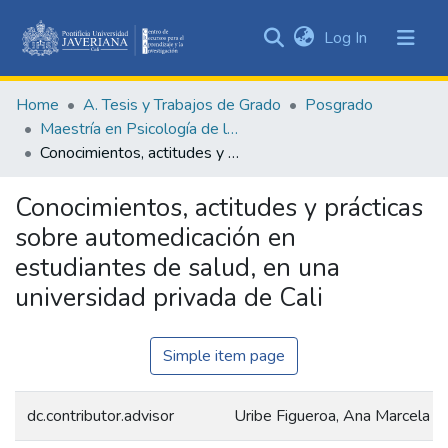
(current)
Log In
Communities
&
Home
A. Tesis y Trabajos de Grado
Posgrado
Collections
Maestría en Psicología de la Salud
All of DSpace
Conocimientos, actitudes y prácticas sobre automedicación en estudiantes de salud, en una universidad privada de Cali
Statistics
Conocimientos, actitudes y prácticas
sobre automedicación en
estudiantes de salud, en una
universidad privada de Cali
Simple item page
dc.contributor.advisor
Uribe Figueroa, Ana Marcela