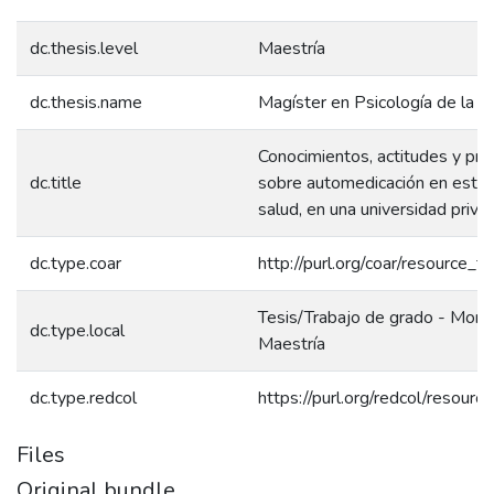
dc.thesis.level
Maestría
dc.thesis.name
Magíster en Psicología de la S
Conocimientos, actitudes y prá
dc.title
sobre automedicación en estud
salud, en una universidad priva
dc.type.coar
http://purl.org/coar/resource_t
Tesis/Trabajo de grado - Monog
dc.type.local
Maestría
dc.type.redcol
https://purl.org/redcol/resour
Files
Original bundle