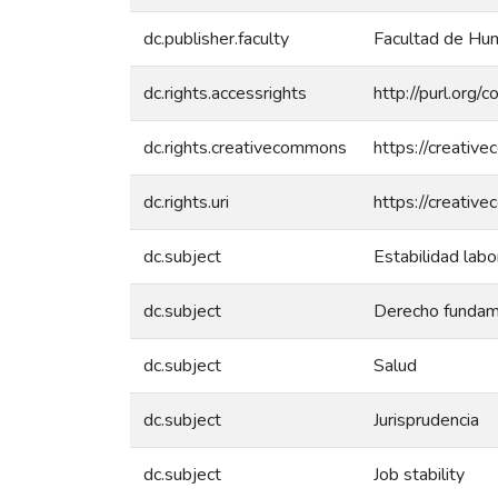
dc.publisher.faculty
Facultad de Hum
dc.rights.accessrights
http://purl.org/
dc.rights.creativecommons
https://creativ
dc.rights.uri
https://creativ
dc.subject
Estabilidad labo
dc.subject
Derecho fundam
dc.subject
Salud
dc.subject
Jurisprudencia
dc.subject
Job stability