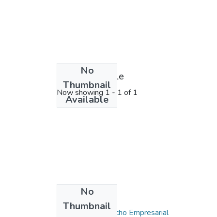
No
License bundle
Thumbnail
Now showing
1 - 1 of 1
Available
No
Collections
Thumbnail
Maestría en Derecho Empresarial