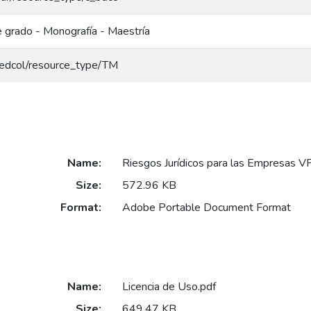
e grado - Monografía - Maestría
g/redcol/resource_type/TM
Name:
Riesgos Jurídicos para las Empresas VF
Size:
572.96 KB
Format:
Adobe Portable Document Format
Name:
Licencia de Uso.pdf
Size:
649.47 KB