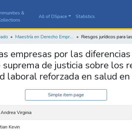
mmunities &
All of DSpace
Statistics
ollections
rado
Maestría en Derecho Empresarial
las empresas por las diferencias 
e suprema de justicia sobre los 
ad laboral reforzada en salud e
Simple item page
Andrea Virginia
tian Kevin