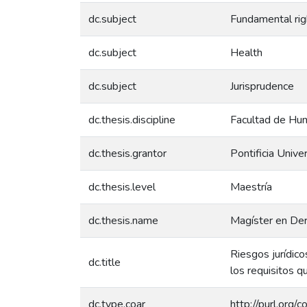
dc.subject
Fundamental rig
dc.subject
Health
dc.subject
Jurisprudence
dc.thesis.discipline
Facultad de Hum
dc.thesis.grantor
Pontificia Unive
dc.thesis.level
Maestría
dc.thesis.name
Magíster en De
Riesgos jurídico
dc.title
los requisitos q
dc.type.coar
http://purl.org/