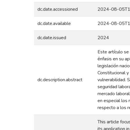
dc.date.accessioned
2024-08-05T1
dc.date.available
2024-08-05T1
dc.date.issued
2024
Este artículo se
énfasis en su ap
legislación nac
Constitucional y
dc.description.abstract
vulnerabilidad. S
seguridad labora
mercado laboral 
en especial los
respecto a los r
This article foc
its application i