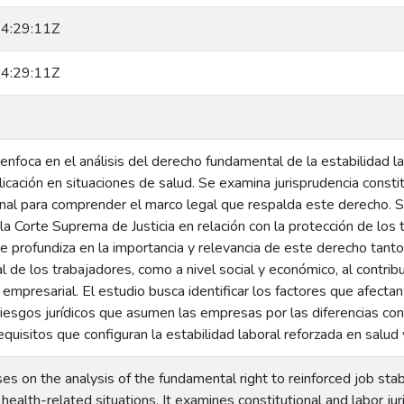
4:29:11Z
4:29:11Z
 enfoca en el análisis del derecho fundamental de la estabilidad l
licación en situaciones de salud. Se examina jurisprudencia constit
ional para comprender el marco legal que respalda este derecho. 
 la Corte Suprema de Justicia en relación con la protección de los
e profundiza en la importancia y relevancia de este derecho tanto a 
l de los trabajadores, como a nivel social y económico, al contribu
empresarial. El estudio busca identificar los factores que afectan
 riesgos jurídicos que asumen las empresas por las diferencias c
equisitos que configuran la estabilidad laboral reforzada en salud 
uses on the analysis of the fundamental right to reinforced job sta
n health-related situations. It examines constitutional and labor ju