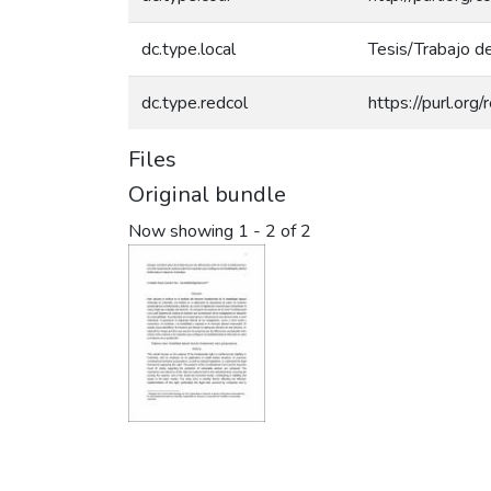
dc.type.local
Tesis/Trabajo d
dc.type.redcol
https://purl.or
Files
Original bundle
Now showing
1 - 2 of 2