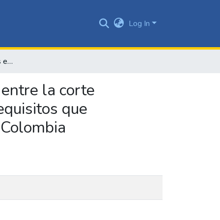
Log In
Riesgos jurídicos para las empresas por las diferencias entre la corte constitucional y la corte suprema de justicia sobre los requisitos que configuran la estabilidad laboral reforzada en salud en Colombia
entre la corte
requisitos que
n Colombia