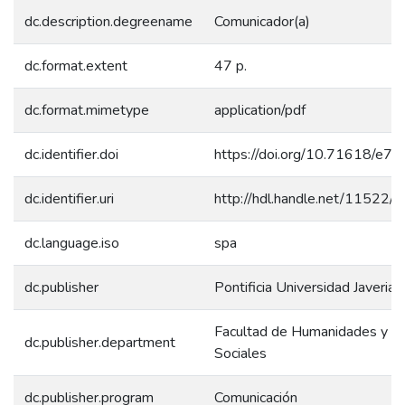
dc.description.degreename
Comunicador(a)
dc.format.extent
47 p.
dc.format.mimetype
application/pdf
dc.identifier.doi
https://doi.org/10.71618/e77
dc.identifier.uri
http://hdl.handle.net/11522/
dc.language.iso
spa
dc.publisher
Pontificia Universidad Javerian
Facultad de Humanidades y Ci
dc.publisher.department
Sociales
dc.publisher.program
Comunicación