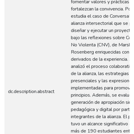
fomentar valores y prácticas q
fortalezcan la convivencia. Por 
estudia el caso de ConversaPa
alianza intersectorial que se 
diseñar y ejecutar un proyecto
bajo las reflexiones sobre Co
No Violenta (CNV), de Marshal
Rosenberg enriquecidas con s
derivados de la experiencia. As
analizó el proceso colaborativo
de la alianza, las estrategias di
presenciales y las expresiones 
implementadas para promover
dc.description.abstract
principios. Además, se evaluó 
generación de apropiación simb
pedagógica y digital por parte
integrantes de la alianza. El p
tuvo un alcance significativo a
más de 190 estudiantes entr