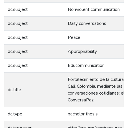
dc.subject
Nonviolent communication
dc.subject
Daily conversations
dc.subject
Peace
dc.subject
Appropriability
dc.subject
Educommunication
Fortalecimiento de la cultura 
Cali, Colombia, mediante las
dc.title
conversaciones cotidianas: el 
ConversaPaz
dc.type
bachelor thesis
dc.type.coar
http://purl.org/coar/resource_