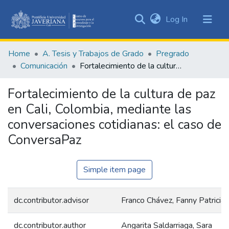
(current)
Log In
Communities
&
Home
A. Tesis y Trabajos de Grado
Pregrado
Collections
Comunicación
Fortalecimiento de la cultura de paz en Cali, Colombia, mediante las conversaciones cotidianas: el caso de ConversaPaz
All of DSpace
Fortalecimiento de la cultura de paz
Statistics
en Cali, Colombia, mediante las
conversaciones cotidianas: el caso de
ConversaPaz
Simple item page
dc.contributor.advisor
Franco Chávez, Fanny Patricia
dc.contributor.author
Angarita Saldarriaga, Sara