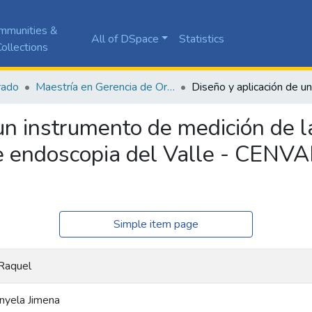
mmunities &
All of DSpace
Statistics
ollections
rado
Maestría en Gerencia de Organizaciones de Salud
un instrumento de medición de la
de endoscopia del Valle - CENVA
Simple item page
 Raquel
Anyela Jimena