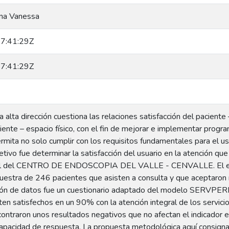
ina Vanessa
7:41:29Z
7:41:29Z
 alta dirección cuestiona las relaciones satisfacción del paciente
ciente – espacio físico, con el fin de mejorar e implementar prog
mita no solo cumplir con los requisitos fundamentales para el us
etivo fue determinar la satisfacción del usuario en la atención qu
al del CENTRO DE ENDOSCOPIA DEL VALLE - CENVALLE. El estudi
estra de 246 pacientes que asisten a consulta y que aceptaron re
ción de datos fue un cuestionario adaptado del modelo SERVPERF, 
ten satisfechos en un 90% con la atención integral de los servic
ntraron unos resultados negativos que no afectan el indicador en
 capacidad de respuesta. La propuesta metodológica aquí consign