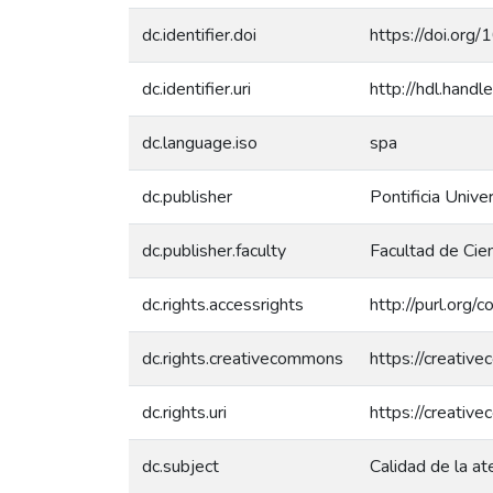
dc.identifier.doi
https://doi.or
dc.identifier.uri
http://hdl.han
dc.language.iso
spa
dc.publisher
Pontificia Unive
dc.publisher.faculty
Facultad de Cie
dc.rights.accessrights
http://purl.org/
dc.rights.creativecommons
https://creativ
dc.rights.uri
https://creativ
dc.subject
Calidad de la at