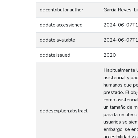
dc.contributor.author
García Reyes, L
dc.date.accessioned
2024-06-07T1
dc.date.available
2024-06-07T1
dc.date.issued
2020
Habitualmente la
asistencial y pa
humanos que per
prestado. El obj
como asistenci
un tamaño de mu
dc.description.abstract
para la recolec
usuarios se sien
embargo, se enco
accesibilidad y