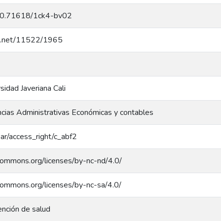
g/10.71618/1ck4-bv02
dle.net/11522/1965
rsidad Javeriana Cali
ncias Administrativas Económicas y contables
coar/access_right/c_abf2
ecommons.org/licenses/by-nc-nd/4.0/
ecommons.org/licenses/by-nc-sa/4.0/
ención de salud