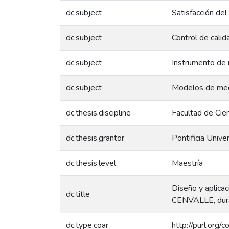
dc.subject
Satisfacción del
dc.subject
Control de calid
dc.subject
Instrumento de 
dc.subject
Modelos de med
dc.thesis.discipline
Facultad de Cie
dc.thesis.grantor
Pontificia Unive
dc.thesis.level
Maestría
Diseño y aplicac
dc.title
CENVALLE, dura
dc.type.coar
http://purl.org/