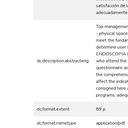
satisfacción de
adecuadamente s
Top management u
- physical spac
meet the fundame
determine user 
ENDOSCOPIA DEL 
dc.description.abstracteng
who attend the 
questionnaire a
the comprehensi
affect the indic
consigned here a
programs, adequa
dc.format.extent
89 p.
dc.format.mimetype
application/pdf