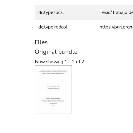
dc.type.local
Tesis/Trabajo d
dc.type.redcol
https://purl.or
Files
Original bundle
Now showing
1 - 2 of 2