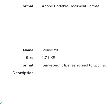
Format:
Adobe Portable Document Format
Name:
license.txt
Size:
1.71 KB
Format:
Item-specific license agreed to upon s
Description:
ud