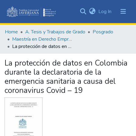
(current)
Log In
Communities
&
Home
A. Tesis y Trabajos de Grado
Posgrado
Collections
Maestría en Derecho Empresarial
All of DSpace
La protección de datos en Colombia durante la declaratoria de la emergencia sanitaria a causa del coronavirus Covid – 19
Statistics
La protección de datos en Colombia
durante la declaratoria de la
emergencia sanitaria a causa del
coronavirus Covid – 19