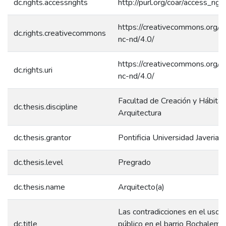
dc.rights.accessrights
http://purl.org/coar/access_rig
https://creativecommons.org/l
dc.rights.creativecommons
nc-nd/4.0/
https://creativecommons.org/l
dc.rights.uri
nc-nd/4.0/
Facultad de Creación y Hábitat
dc.thesis.discipline
Arquitectura
dc.thesis.grantor
Pontificia Universidad Javeriana
dc.thesis.level
Pregrado
dc.thesis.name
Arquitecto(a)
Las contradicciones en el uso 
dc.title
público en el barrio Bochalema