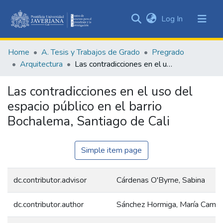
(current)
Log In
Communities
&
Home
A. Tesis y Trabajos de Grado
Pregrado
Collections
Arquitectura
Las contradicciones en el uso del espacio público en el barrio Bochalema, Santiago de Cali
All of DSpace
Las contradicciones en el uso del
Statistics
espacio público en el barrio
Bochalema, Santiago de Cali
Simple item page
dc.contributor.advisor
Cárdenas O'Byrne, Sabina
dc.contributor.author
Sánchez Hormiga, María Camil