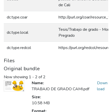
de Cali
dc.type.coar
http://purl.org/coar/resource_t
Tesis/Trabajo de grado - Monog
dc.type.local
Pregrado
dc.type.redcol
https://purl.org/redcol/resour
Files
Original bundle
Now showing
1 - 2 of 2
Name:
Down
TRABAJO DE GRADO CAMI.pdf
load
Size:
10.58 MB
Format: