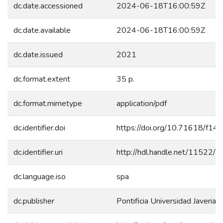
dc.date.accessioned
2024-06-18T16:00:59Z
dc.date.available
2024-06-18T16:00:59Z
dc.date.issued
2021
dc.format.extent
35 p.
dc.format.mimetype
application/pdf
dc.identifier.doi
https://doi.org/10.71618/f14
dc.identifier.uri
http://hdl.handle.net/11522/
dc.language.iso
spa
dc.publisher
Pontificia Universidad Javeriana