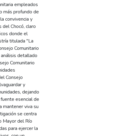
unitaria empleados
o más profundo de
la convivencia y
 del Chocó, claro
ficos donde el
ría titulada "La
Consejo Comunitario
nálisis detallado
nsejo Comunitario
nidades
del Consejo
lvaguardar y
omunidades, dejando
 fuente esencial de
ra mantener viva su
tigación se centra
o Mayor del Río
as para ejercer la
ivos, con un