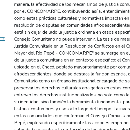
manera, la efectividad de los mecanismos de justicia com
por el CONCOMARPE, contribuyendo así al entendimient
cómo estas prácticas culturales y normativas impactan en 
resolución de disputas en comunidades afrodescendientes
está sin dejar de lado la justicia ordinaria en casos especí
EZ
Consejo Comunitario no puede intervenir. La tesis de maest
Justicia Comunitaria en la Resolución de Conflictos en el 
Mayor del Río Pepé - CONCOMARPE" se sumerge en el a
de la justicia comunitaria en un contexto específico: el Co
ubicado en el Chocó, poblado mayoritariamente por comu
afrodescendientes, donde se destaca la función esencial 
Comunitario como un órgano institucional encargado de sa
preservar los derechos culturales arraigados en estas c
entrever los derechos institucionalizados, no solo como la
su identidad, sino también la herramienta fundamental pa
historia, costumbres y usos a lo largo del tiempo. La inves
en las comunidades que conforman el Consejo Comunitari
Pepé, explorando específicamente las acciones emprendid
autoridad y garantizar la protección de los derechos colect