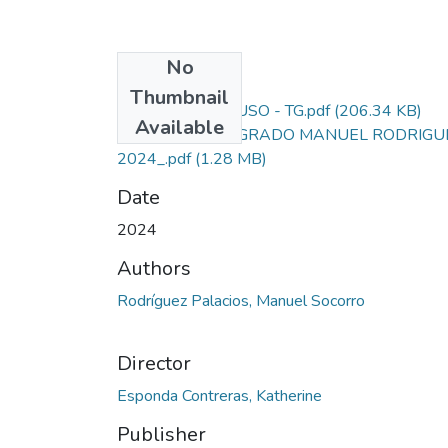
No
Files
Thumbnail
LICENCIA DE USO - TG.pdf
(206.34 KB)
Available
TRABAJO DE GRADO MANUEL RODRIGU
2024_.pdf
(1.28 MB)
Date
2024
Authors
Rodríguez Palacios, Manuel Socorro
Director
Esponda Contreras, Katherine
Publisher