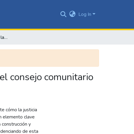
Log In
La justicia comunitaria en la resolución de conflictos en el consejo comunitario mayor del río Pepé – Concomarpe
 el consejo comunitario
e cómo la justicia
un elemento clave
a construcción y
videnciando de esta