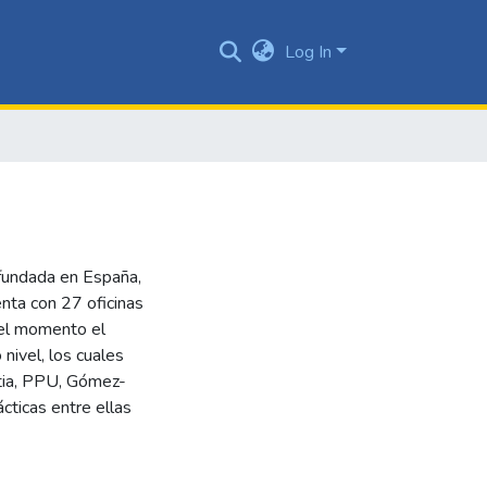
Log In
 fundada en España,
enta con 27 oficinas
 el momento el
nivel, los cuales
utia, PPU, Gómez-
cticas entre ellas