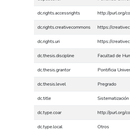
dc.rights.accessrights
http://purl.org/
dc.rights.creativecommons
https://creativ
dc.rights.uri
https://creativ
dc.thesis.discipline
Facultad de Huma
dc.thesis.grantor
Pontificia Unive
dc.thesis.level
Pregrado
dc.title
Sistematización 
dc.type.coar
http://purl.org
dc.type.local
Otros