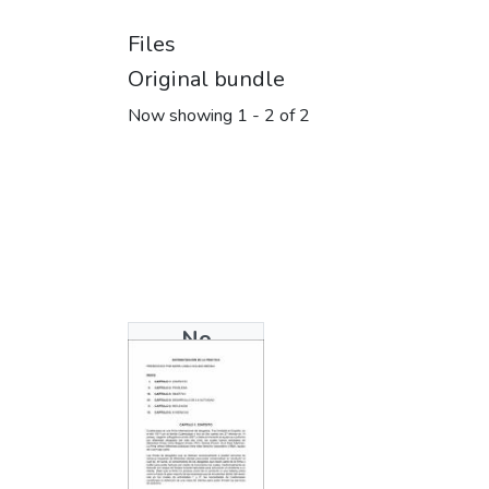
Files
Original bundle
Now showing
1 - 2 of 2
No
Thumbnail
Available