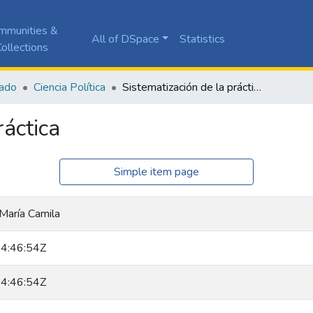
mmunities &
All of DSpace
Statistics
ollections
ado
Ciencia Política
Sistematización de la práctica
ráctica
Simple item page
María Camila
4:46:54Z
4:46:54Z