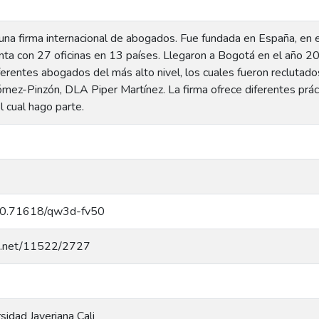
una firma internacional de abogados. Fue fundada en España, en e
enta con 27 oficinas en 13 países. Llegaron a Bogotá en el año 
ferentes abogados del más alto nivel, los cuales fueron reclutad
mez-Pinzón, DLA Piper Martínez. La firma ofrece diferentes práct
 cual hago parte.
g/10.71618/qw3d-fv50
dle.net/11522/2727
rsidad Javeriana Cali