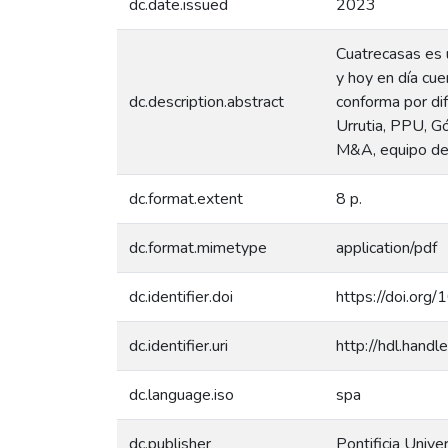
dc.date.issued
2023
Cuatrecasas es 
y hoy en día cu
dc.description.abstract
conforma por di
Urrutia, PPU, Gó
M&A, equipo del
dc.format.extent
8 p.
dc.format.mimetype
application/pdf
dc.identifier.doi
https://doi.or
dc.identifier.uri
http://hdl.han
dc.language.iso
spa
dc.publisher
Pontificia Unive