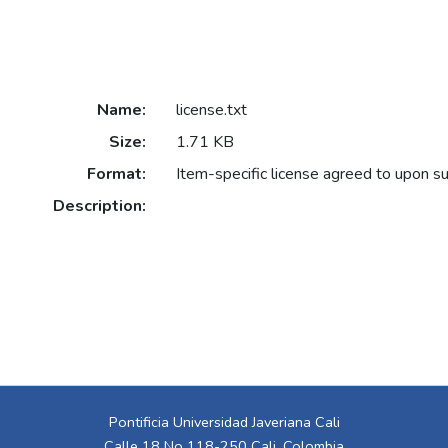
Name:
license.txt
Size:
1.71 KB
Format:
Item-specific license agreed to upon s
Description:
Pontificia Universidad Javeriana Cali
Calle 18 No 118-250 Cali, Colombia