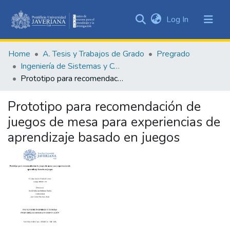
(current)
Log In
Communities
&
Home
A. Tesis y Trabajos de Grado
Pregrado
Collections
Ingeniería de Sistemas y Computación
All of DSpace
Prototipo para recomendación de juegos de mesa para experiencias de aprendizaje basado en juegos
Statistics
Prototipo para recomendación de
juegos de mesa para experiencias de
aprendizaje basado en juegos