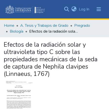
(current)
Log In
Communities
&
Home
A. Tesis y Trabajos de Grado
Pregrado
Collections
Biología
Efectos de la radiación solar y ultravioleta tipo C sobre las propiedades mecánicas de la seda de captura de Nephila clavipes (Linnaeus, 1767)
All of DSpace
Efectos de la radiación solar y
Statistics
ultravioleta tipo C sobre las
propiedades mecánicas de la seda
de captura de Nephila clavipes
(Linnaeus, 1767)